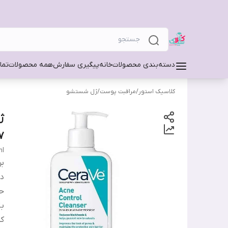
دسته‌بندی محصولات
خانه
پیگیری سفارش
همه محصولات
تما
کلاسیک استور
/
مراقبت پوست
/
ژل شستشو
237 میل | 
ml
بر
دس
ح
ب
کش