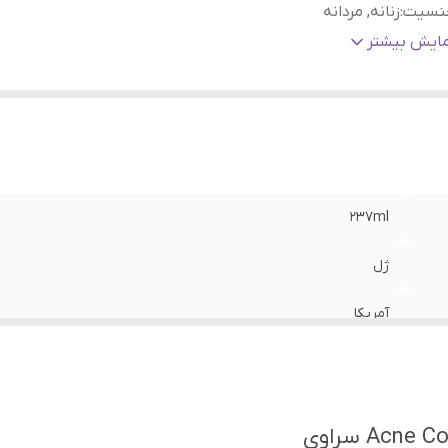
نسیت
:
زنانه, مردانه
وع پوست
:
چرب, چرب مختلط, خیلی چرب
مایش بیشتر
ژگی
:
بدون عطر و بو, فاقد پارابن
رکرد
:
آبرسان, صاف کننده, ضد آکنه, ضد جوش, ضد حساسیت, کوچک کن
منافذ پوست, لایه بردار, مات کننده, مرطوب کننده
237ml
ژل
آمریکا
زنانه, مردانه
چرب, چرب مختلط, خیلی چرب