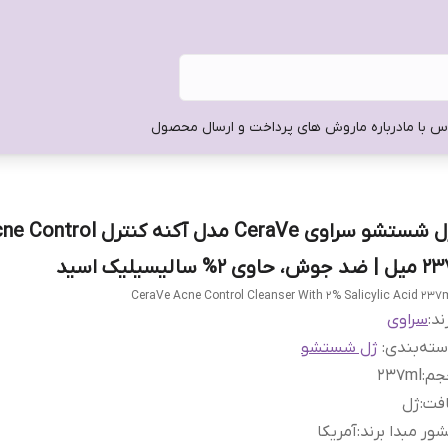
س با ما
درباره ما
روش های پرداخت و ارسال محصول
ضد جوش، حاوی 2% سالیسیلیک اسید
CeraVe Acne Control Cleanser With 2% Salicylic Acid 237
ند:
سراوی
ته‌بندی
:
ژل شستشو
جم
:
237ml
افت
:
ژل
ور مبدا برند
:
آمریکا