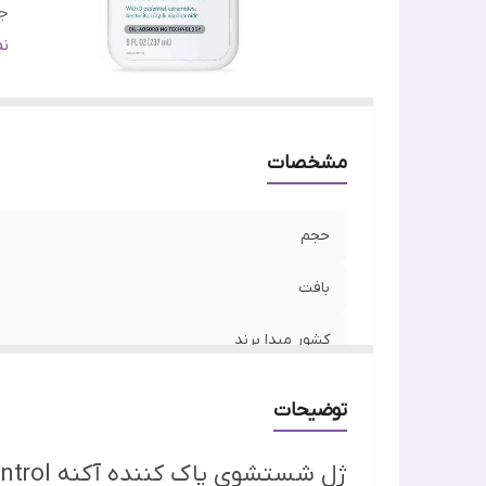
ج
ن
ن
وی
کا
مشخصات
حجم
بافت
کشور مبدا برند
جنسیت
توضیحات
نوع پوست
ژل شستشوی پاک کننده آکنه Acne Control سراوی