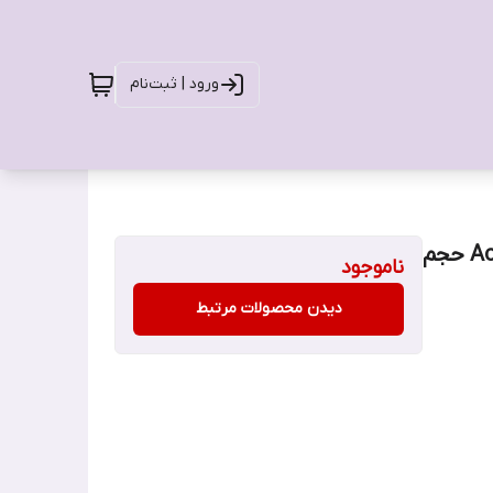
ورود | ثبت‌نام
ژل شستشو سراوی CeraVe مدل آکنه کنترل Acne Control حجم
ناموجود
دیدن محصولات مرتبط