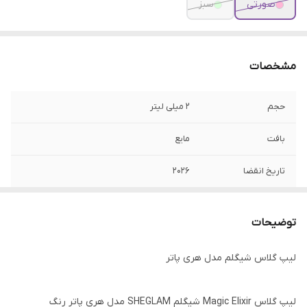
صورتی
سبز
مشخصات
حجم
2 میلی لیتر
بافت
مایع
تاریخ انقضا
2026
ساخت
چین
توضیحات
ویژگی
براق کننده لب ، مرطوب کننده ، تغذیه کننده
لب
لیپ گلاس شیگلم مدل هری پاتر
نوع محصول
لیپ گلاس
لیپ گلاس Magic Elixir شیگلم SHEGLAM مدل هری پاتر رنگ