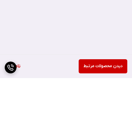
برند شیگلم
دیدن محصولات مرتبط
ناموجود
کمپانی SHEGLAM یک برند لوازم آرایشی است که در سال 2019 راه اندازی
شد. دفتر مرکزی این برند در سنگاپور است ولی علاوه بر آن در هفت مکان
دیگر نیز فعالیت دارد.
شیگلم، از زمان آغاز به کار خود، به دلیل لوازم آرایشی با کیفیت برتر خود
که از مواد اولیه 100٪ بدون ظلم ساخته شده است، شناخته شده است و
برگشت به بالا
در حال حاضر محصولات آن در بیش از 40 کشور در سراسر جهان فروخته