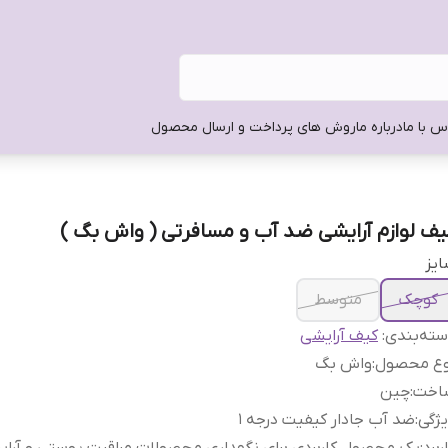
س با ما
درباره ما
روش های پرداخت و ارسال محصول
یف لوازم آرایشی ضد آب و مسافرتی ( واش بگ )
یز
کوچک
متوسط
ته‌بندی
:
کیف آرایشی
وع محصول
:
واش بگ
اخت
:
چین
ژگی
:
ضد آب جادار کیفیت درجه ۱