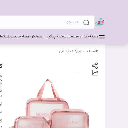
دسته‌بندی محصولات
خانه
پیگیری سفارش
همه محصولات
تما
کلاسیک استور
/
کیف آرایشی
ک
سا
دس
ن
س
وی