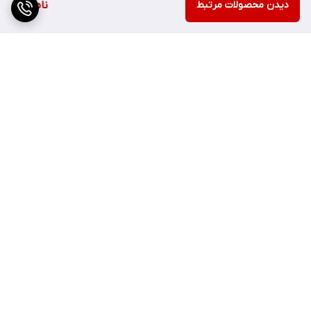
دیدن محصولات مرتبط
ناموجود
سرم یوجا 10 میل:
محصول بعدی در کیت روتین پوستی روشن کننده و ضد لک یوجا
نیاسین سام بای می، سرم حاوی ۸۲ درصد عصاره یوجا است که به سرعت
جذب پوست می‌شود و آن را کاملاً هیدراته و درخشان می‌کند.
جذب بسیار سریع بدون احساس سنگینی و چسبنده ای.
برگشت به بالا
حاوی نیاسینامید که سفیدکننده قوی هست.
حاوی 82 درصد عصاره غنی یوجا.
نرم کننده و مرطوب کننده پوست.
درخشان و روشن کننده پوست.
دارای ترکیبات خالص و ملایم.
ارسال ویژه
پشتیبانی ۲۴ ساعته
ازبین برنده لک و جای جوش.
مناسب پوست های کدر.