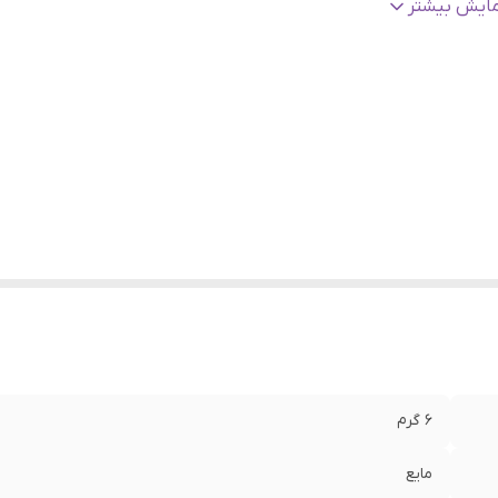
نج سنی
:
تمامی سنین
مایش بیشتر
اخت
:
چین
وع محفظه
:
اپلیکاتوردار
ندگاری
:
بسیار بالا
نگ
:
روغن لب Jelly Wow شیگلم-زرد (Grapefruit Glow)
6 گرم
مایع