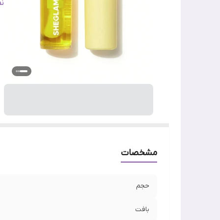
ر
ن
س
ن
ما
ر
مشخصات
حجم
بافت