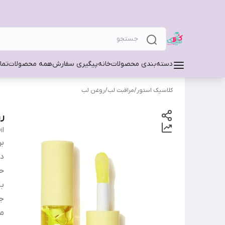
دسته‌بندی محصولات
خانه
پیگیری سفارش
همه محصولات
تما
کلاسیک استور
/
مراقبت لب
/
روغن لب
ر
il
بر
دس
ح
ب
جل
م