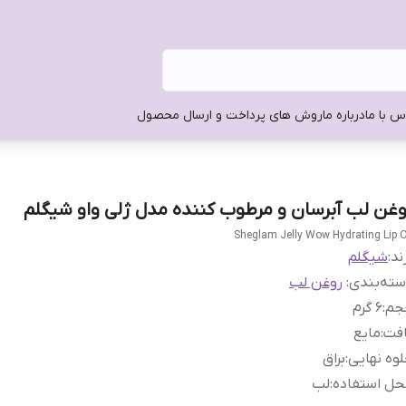
س با ما
درباره ما
روش های پرداخت و ارسال محصول
وغن لب آبرسان و مرطوب کننده مدل ژلی واو شیگلم
Sheglam Jelly Wow Hydrating Lip O
ند:
شیگلم
ته‌بندی
:
روغن لب
جم
:
6 گرم
افت
:
مایع
وه نهایی
:
براق
حل استفاده
:
لب