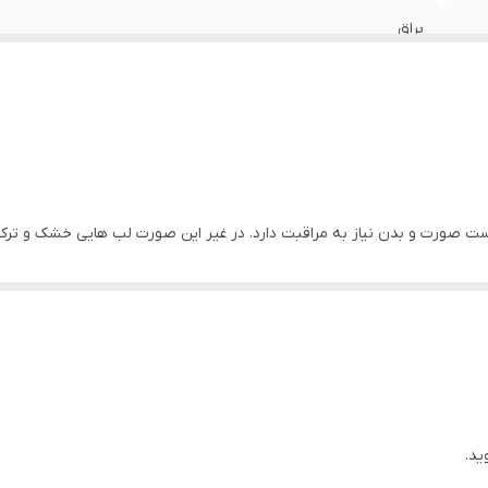
براق
لب
تمامی سنین
چین
پوست صورت و بدن نیاز به مراقبت دارد. در غیر این صورت لب هایی خشک و تر
اپلیکاتوردار
بسیار بالا
 و نرم کننده لب ژلی واو Sheglam محصولی با مزایای زیبایی و آرایشی و مراقبت از لب می باشد. با وجو
ئه شده است.
روغن لب Jelly Wow شیگلم-زرد (Grapefruit Glow)
ید.