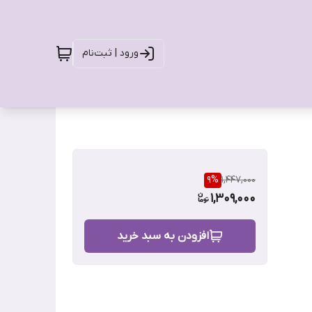
ورود | ثبت‌نام
9
%
1,447,000
1,309,000
افزودن به سبد خرید