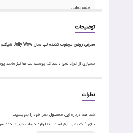
جلوه نهایی
محل استفاده
توضیحات
رنج سنی
معرفی روغن مرطوب کننده لب مدل Jelly Wow شیگلم
ساخت
بسیاری از افراد نمی دانند که پوست لب ها نیز مانند 
نوع محفظه
ماندگاری
روغن آبرسان
روغن مرطوب کننده به لب های خود برسید. این روغن لب در 5 رایحه دلپذیر توت فرنگی، گریپ فروت، سیب سبز، بلوبری، نارگیل ارا
رنگ
نظرات
شما هم درباره این محصول نظر خود را بنویسید.
برای ثبت نظر، لازم است ابتدا وارد حساب کاربری خود شو