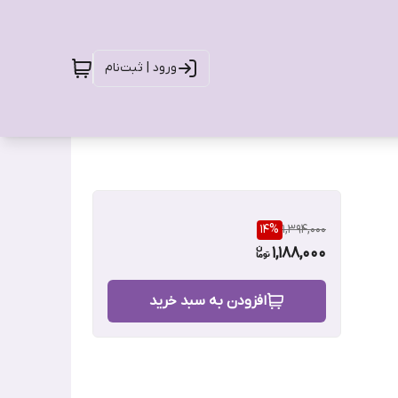
ورود | ثبت‌نام
14
%
1,394,000
1,188,000
افزودن به سبد خرید