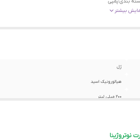
سته بندی
:
پمپی
نسیت
:
آقایان, بانوان
مایش بیشتر
وع پوست
:
انواع پوست به ویژه پوست حساس و دهیدراته
ور مبدا برند
:
فرانسه
ژل
هیالورونیک اسید
200 میلی لیتر
پمپی
آقایان, بانوان
 نوتروژینا