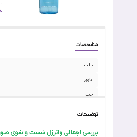
ب
ج
ن
ن
کش
مشخصات
بافت
حاوی
حجم
بسته بندی
توضیحات
جنسیت
بررسی اجمالی واترژل شست و شوی صورت