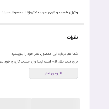
نوع پوست
واترژل شست و شوی صورت نیتروژنا
کشور مبدا برند
چشم و لب را به خوبی پاک کرده و علاوه بر قدرت پاک 
نظرات
معرفی ژل شستشوی صورت نیتروژینا
پوست صورت از حساسیت زیادی نسبت سایر قسمت های بدن د
شما هم درباره این محصول نظر خود را بنویسید.
خورشید، گرد و غبار و.. دچار پیری زودرس می شود. یکی 
برای ثبت نظر، لازم است ابتدا وارد حساب کاربری خود شو
پوست صورت مدنظر بگیریم. ژل شستشوی صورت یکی از بهتر
افزودن نظر
ژل های شست و شو را برای شما معرفی کنیم بی شک
وات
شما را از شر باکتری ها و آلودگی های پوستی خلاص می ک