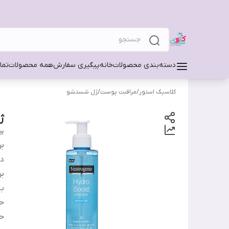
دسته‌بندی محصولات
خانه
پیگیری سفارش
همه محصولات
تما
کلاسیک استور
/
مراقبت پوست
/
ژل شستشو
ژ
er
بر
دس
بر
ب
ح
ح