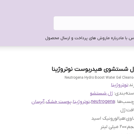
س با ما
درباره ما
روش های پرداخت و ارسال محصول
ل شستشوی هیدربوست نوتروژینا
Neutrogena Hydro Boost Water Gel Cleans
ند:
نوتروژینا
ته‌بندی
:
ژل شستشو
چسب‌ها :
neutrogena
،
نوتروژینا
،
پوست خشک
،
آبرسان
افت
:
ژل
اوی
:
هیالورونیک اسید
جم
:
200 میلی لیتر