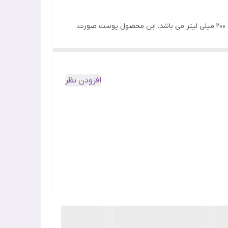
از محصولات حرفه ای شرکت نیتروژنا یا نوتروژینا می باشد که ساخت کشور فرانسه است و حجم آن 200 میلی لیتر می باشد. این محصول پوست صورت،
د.
افزودن نظر
اشیم. استفاده روزمره از لوازم آرایشی، نور
. قطعا در این روتین باید یک
شوینده ی مناسب
برای
ی پوستی جلوگیری کرد. اگر بخواهیم یکی از بهترین
اخالصی ها را از بافت پوست صورت جدا کرده و همچنین