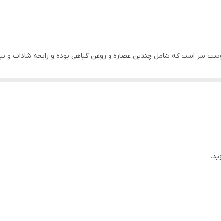
رزماری
آمریکا
سر است که شامل چندین عصاره و روغن گیاهی بوده و رایحه شاداب و نیرو
بزرگسالان, نوجوانان, جوان, میانسال
ند تا نگرانی‌های موهای خود را برطرف کنید.
ضد ریزش مو ، موثر در افزایش رشد مو ، جلوگیری از موخوره
ه و دوشاخه شدن مو و کمک به خشکی پوست سر، از مواد طبیعی، ارگانیک و رو
ضد ریزش مو
ید.