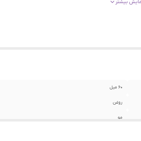
اد تشکیل دهنده اصلی
:
رزماری
مایش بیشتر
اخت
:
آمریکا
نج سنی
:
بزرگسالان, نوجوانان, جوان, میانسال
رکرد
:
ضد ریزش مو ، موثر در افزایش رشد مو ، جلوگیری از موخوره
ژگی
:
ضد ریزش مو
۶۰ میل
روغن
مو
همه نوع مو