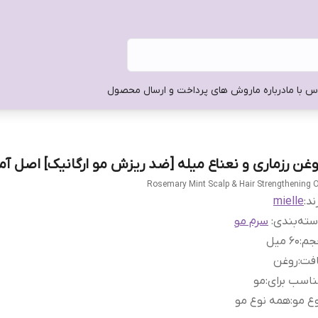
س با ما
درباره ما
روش های پرداخت و ارسال محصول
وغن رزماری و نعناع میله [ضد ریزش مو ارگانیک] اصل آمر
Rosemary Mint Scalp & Hair Strengthening O
ند:
mielle
ته‌بندی
:
سرم مو
جم
:
۶۰ میل
افت
:
روغن
اسب برای
:
مو
ع مو
:
همه نوع مو