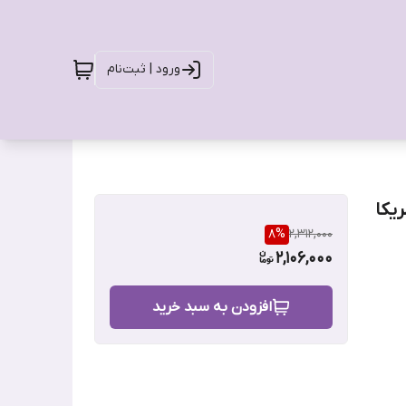
ورود | ثبت‌نام
یکا
8
%
2,312,000
2,106,000
افزودن به سبد خرید