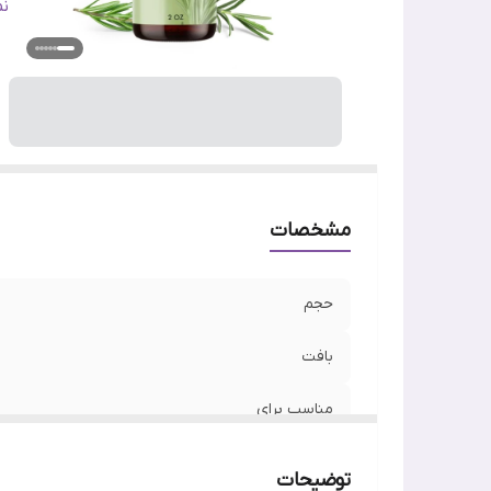
مو
ن
س
ر
کا
وی
مشخصات
حجم
بافت
مناسب برای
نوع مو
توضیحات