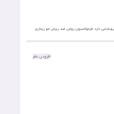
بخشی دارد. فرمولاسیون روغن ضد ریزش مو رزماری
غن‌های ضروری استفاده می‌کند.
افزودن نظر
بیش از 30 اسانس و عصاره در این محصول سبب کنترل و درمان ریزش مو شده و تار مو را از ریشه ضخیم و مستحکم می‌سازد. این محصول بدون پارابن، سولفات، پارافین، روغن معدنی، DEA