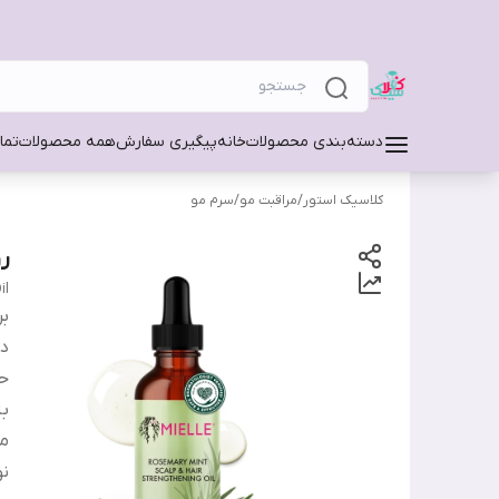
دسته‌بندی محصولات
خانه
پیگیری سفارش
همه محصولات
تما
کلاسیک استور
/
مراقبت مو
/
سرم مو
ر
il
بر
دس
ح
ب
من
نو