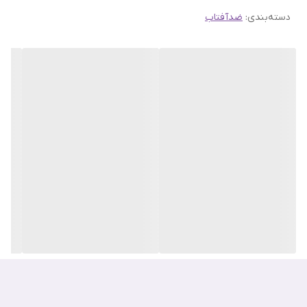
دسته‌بندی
:
ضدآفتاب
این ضد آفتاب با نهایت حفاظت از اشعه های مخرب UVA وUVB و پودر
مروارید باعث شفاف شدن پوست شما میشود و از تخریب کلاژن و
الاستین در پوست شما جلوگیری میکند و این محصول حاوی اسیدهای
آمینه و قندهای پلی ساکارید میباشد که باعث بازسازی پوست شما
میگردد.