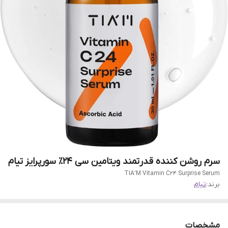
سرم روشن کننده قدرتمند ویتامین سی 24٪ سورپرایز تیام
TIA’M Vitamin C24 Surprise Serum
برند:
تیام
مشخصات