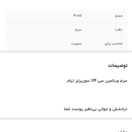
حجم
30ml
بافت
سرم
مناسب برای
صورت
نوع پوست
انواع پوست
توضیحات
ساخت
کره جنوبی
سرم ویتامین سی 24٪ سورپرایز تیام
تاریخ انقضا
2027
جنسیت
آقایان و خانم ها
درخشش و جوانی بی‌نظیر پوست شما
ویژگی
آنتی اکسیدان، تقویت کننده، ضد لک و تیرگی،
تسکین دهنده، روشن کننده، افزایش خاصیت
ارتجاعی پوست
آیا به دنبال پوستی درخشان، یکدست و جوان هستید؟ سرم ویتامین