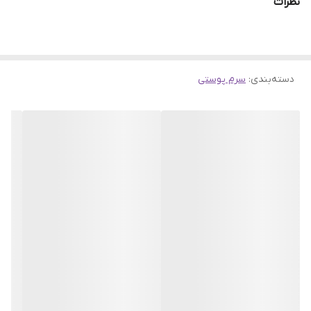
نظرات
سی 24٪ سورپرایز
تیام
را به شما معرفی می‌کنیم! این سرم قدرتمند حاوی
22٪ اسید آسکوربیک، خالص‌ترین نوع ویتامین سی، به همراه 2٪ مشتق
ویتامین سی، فرولیک اسید و ویتامین E است که به طور هم‌افزا برای
دسته‌بندی
:
سرم پوستی
روشن‌تر شدن، یکدست شدن و جوان‌تر شدن پوست شما عمل می‌کنند.