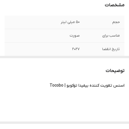
مشخصات
حجم
50 میلی لیتر
مناسب برای
صورت
تاریخ انقضا
2027
ساخت
کره جنوبی
توضیحات
جنسیت
زنانه, مردانه
اسنس تقویت کننده بیفیدا توکوبو | Tocobo
نوع پوست
انواع پوست
ویژگی
آبرسانی, ترمیم کننده, تسکین دهنده, تقویت
کننده, روشن کننده, صاف کننده, ضد پیری, ضد
چروک, ضدالتهاب, ضدقرمزی, لایه بردار,
مرطوب کننده, نرم کننده
سرم ضدچروک و روشن کننده بیفیدا بیوم Bifida Biome توکوبو