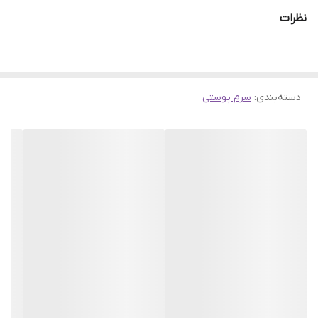
TOCOBO سرشار از پروبیوتیک های بیفیدا بیوم، لاکتوباسیلوس و
نظرات
لاکتوکوکوس می‌باشد که مطالعات نشان داده اند که به جلوگیری از آسیب
پوست در اثر قرار گرفتن در معرض نور UV، آبرسانی به پوست و تقویت
سیستم ایمنی پوست کمک میکند. کمپلکس بیفیدا بیوم به تسکین
دسته‌بندی
:
سرم پوستی
التهاب و کاهش خشکی پوست کمک کرده، شرایط پوستی بهینه را پیدا
می کند و سد ضعیف پوست را تقویت می کند تا پوست را الاستیک کند.