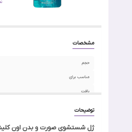
س
ن
تا
ج
ن
وی
مشخصات
اص
حجم
مناسب برای
بافت
بسته بندی
توضیحات
ساخت
ژل شستشوی صورت و بدن اون کلینانس 400 میل | nance Cleansing Gel 400 ml