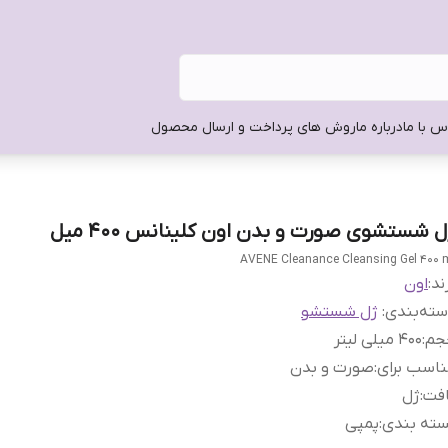
س با ما
درباره ما
روش های پرداخت و ارسال محصول
ل شستشوی صورت و بدن اون کلینانس 400 میل
AVENE Cleanance Cleansing Gel 400 
ند:
اون
ته‌بندی
:
ژل شستشو
جم
:
400 میلی لیتر
اسب برای
:
صورت و بدن
افت
:
ژل
سته بندی
:
پمپی