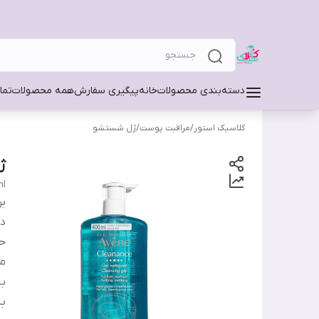
دسته‌بندی محصولات
خانه
پیگیری سفارش
همه محصولات
تما
کلاسیک استور
/
مراقبت پوست
/
ژل شستشو
ژ
ml
بر
دس
ح
من
ب
ب