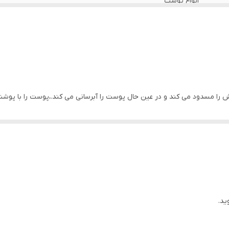
انواع پوست
کره جنوبی
2027
حاوی اسید هیالورونیک, حاوی عصاره برگ کاملیا سیننسیس, حاوی عصار
مواد مضر
ش را مسدود می کند و در عین حال پوست را آبرسانی می کند.،پوست را با پوش
++++SPF 50+ PA, آبرسان, آنتی اکسیدان, التیام بخش, 
روی حیوانات, محافظ در برابر UVA و UVB, نسل جدید فیلتر شیمیایی
: ترکیب منحصر به فرد ما از عصاره سنتلا آسیاتیکا و اسیدهای هیالورونیک ب
یی است و سبب محافظت از پوست در برابر اسیب دیدگی و انواع نگرانی های پوس
این ضدآفتاب شیمیایی با محافظت موثر در برابر UVA/UVB با +SPF 50 و ++++PA ضدآفتاب بسیا
ید.