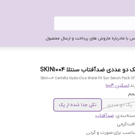
س با ما
درباره ما
روش های پرداخت و ارسال محصول
 دو عددی ضدآفتاب سنتلا SKIN1004
Skin1004 Centella Hyalu-Cica Water-Fit Sun Serum Pack Of
ند:
اسکین 1004
جم
پک دو عددی
تکی جدا شده از پک
ته‌بندی
:
ضدآفتاب
افت
:
کرمی
اسب برای
:
صورت و گردن