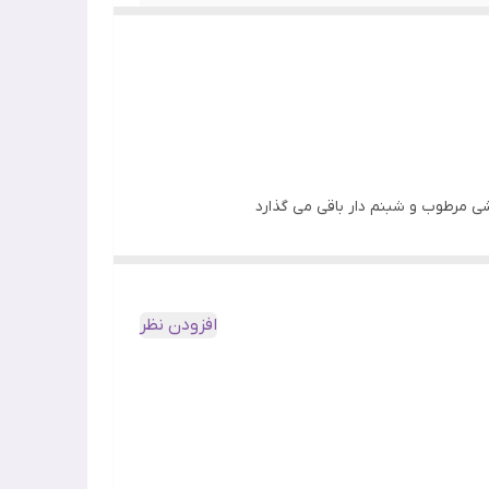
ه سنتلا آسیاتیکا, حاوی نیاسین آمید, فاقد هرگونه
شی مرطوب و شبنم دار باقی می گذارد
بدون ایجاد حس چسبناکی, جذب سریع, ضد التهاب, فاقد تست
ه طور همزمان پوست را التیام میدهد و آبرسانی می
تی میشود.
افزودن نظر
ر سبک با بافتی غیر چسبنده و سرم مانند، پوششی تنفس‌پذیر و شبنم‌دار و بدون