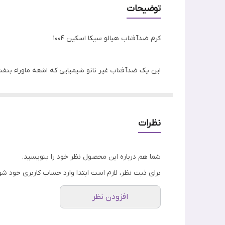
ساخت
توضیحات
تاریخ انقضا
کرم ضدآفتاب هیالو سیکا اسکین 1004
اصالت کالا
این یک ضدآفتاب غیر نانو شیمیایی که اشعه ماوراء بنف
ویژگی
مواد تشکیل دهنده کلیدی این محصول : فرمول هیالو سیکا
ترکیبات
کند در عین حال سنتلا دارای خواص انتی اکسیدانی بالا
نظرات
شما هم درباره این محصول نظر خود را بنویسید.
برای ثبت نظر، لازم است ابتدا وارد حساب کاربری خود شو
ریخته‌گری سفید ایجاد می‌کند.
افزودن نظر