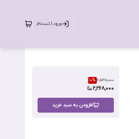
ورود | ثبت‌نام
10
%
2,538,000
2,268,000
افزودن به سبد خرید