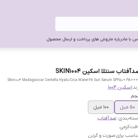
س با ما
درباره ما
روش های پرداخت و ارسال محصول
آفتاب سنتلا اسکین SKIN1004
++++Skin1004 Madagascar Centella Hyalu-Cica Water-Fit 
ند:
اسکین 1004
جم
50 میل
100 میل
ته‌بندی
:
ضدآفتاب
افت
:
کرمی
اسب برای
:
صورت و گردن