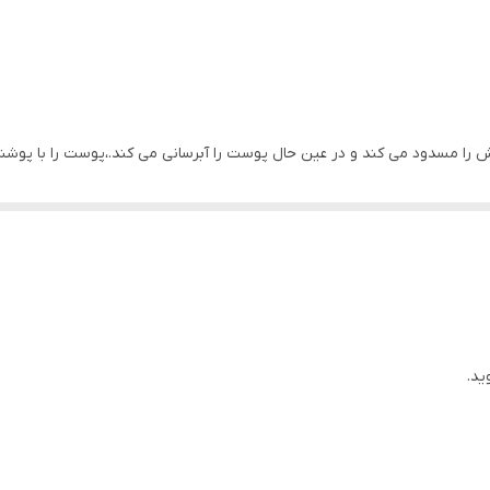
کره جنوبی
2028
اورجینال با تضمین اصالت
ش را مسدود می کند و در عین حال پوست را آبرسانی می کند.،پوست را با پوش
++++SPF 50+ PA, آبرسان, آنتی اکسیدان, التیام بخش, 
روی حیوانات, محافظ در برابر UVA و UVB, نسل جدید فیلتر شیمیایی
: ترکیب منحصر به فرد ما از عصاره سنتلا آسیاتیکا و اسیدهای هیالورونیک ب
حاوی اسید هیالورونیک, حاوی عصاره برگ کاملیا سیننسیس, حاوی عصار
یی است و سبب محافظت از پوست در برابر اسیب دیدگی و انواع نگرانی های پوس
مواد مضر
این ضدآفتاب شیمیایی با محافظت موثر در برابر UVA/UVB با +SPF 50 و ++++PA ضدآفتاب بسیا
ید.