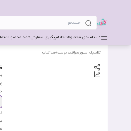
دسته‌بندی محصولات
خانه
پیگیری سفارش
همه محصولات
تما
کلاسیک استور
/
مراقبت پوست
/
ضدآفتاب
ضد
Sun Serum SPF50+ PA
بر
ح
دس
ب
من