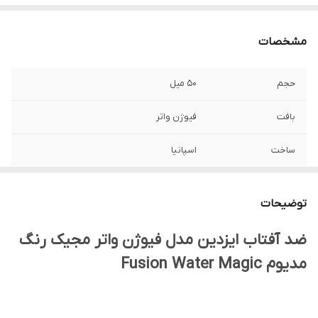
مشخصات
حجم
50 میل
بافت
فیوژن واتر
ساخت
اسپانیا
نوع پوست
انواع پوست
توضیحات
مناسب برای
صورت
ضد آفتاب ایزدین مدل فیوژن واتر مجیک رنگ
تاریخ انقضا
2028
مدیوم Fusion Water Magic
رنگ
رنگی مدیوم
اصالت کالا
اورجینال با تضمین اصالت