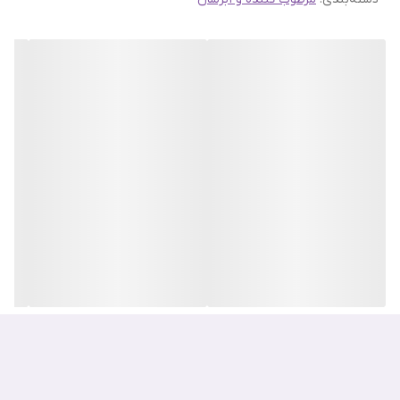
پرایمر آرایشی، پاک کننده آرایش و ماسک مرطوب کننده صورت بکار می
رود.
کرم مرطوب کننده روزانه امبریولیس مدل Lait Crème
Concentré
پوست ها را پاکسازی، آبرسانی، تغذیه و محافظت می کند.
این مرطوب کننده مغذی تنها در یک مرحله به مبارزه با تمام نگرانی ها و
مشکلات پوستی کمک می نماید.