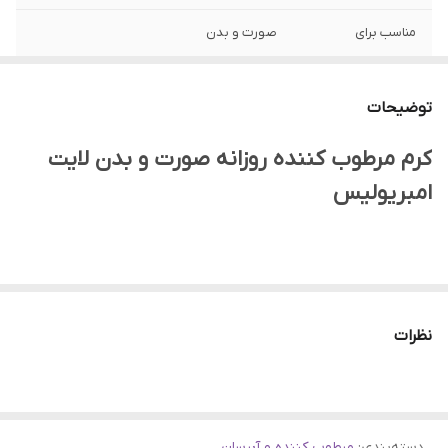
مناسب برای
صورت و بدن
ساخت
فرانسه
توضیحات
جنسیت
زنانه، مردانه
کرم مرطوب کننده روزانه صورت و بدن لایت
تاریخ انقضا
2028
امبریولیس
نوع پوست
انواع پوست
اصالت کالا
اصلی
کرم مرطوب کننده روزانه صورت و بدن لایت امبریولیس
یک مرطوب
ویژگی
آبرسان، مرطوب کننده، تسکین دهنده، تغذیه
کننده افسانه ای برای مراقبت از پوست در طول روز می باشد. این کرم
نظرات
کننده، تقویت کننده، نرم کننده، آنتی اکسیدان،
فرمول ساده و موثر با ترکیبی از مواد فعال و ضروری با منشاء طبیعی از
ترمیم کننده، ضد حساسیت
جمله شی باتر، موم زنبور عسل، آلوئه ورا، پروتئین های سویا دارد.
همچنین دارای مزایای چندگانه و 6 در 1 بوده و به عنوان مرطوب کننده،
دسته‌بندی
:
مرطوب کننده و آبرسان