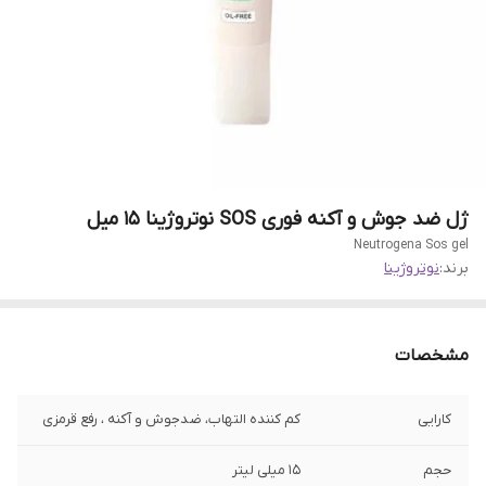
ژل ضد جوش و آکنه فوری SOS نوتروژینا 15 میل
Neutrogena Sos gel
برند:
نوتروژینا
مشخصات
کارایی
کم کننده التهاب، ضدجوش و آکنه ، رفع قرمزی
حجم
15 میلی لیتر