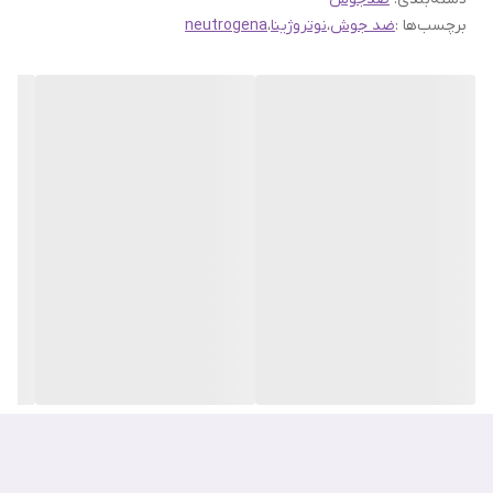
برچسب‌ها :
ضد جوش
،
نوتروژینا
،
neutrogena
پدیدار شدن جوش در صورت قبل از میهمانی‌ها و ملاقات برای هیچکس
خوشایند نیست. اینجاست که محصولات ضد جوش اهمیت پیدا می‌کنند.
ژل ضد جوش neutrogena sos در مدت زمان بسیار کم در برطرف شدن
قرمزی و التهاب آکنه بسیار مفید عمل می‌کند.
این ژل ضد جوش با پوست صورت سازگار است و فاقد ترکیبات آلرژی زا
می‌باشد. تمامی پوست‌های مستعد به جوش می‌توانند از این محصول
استفاده کنند.