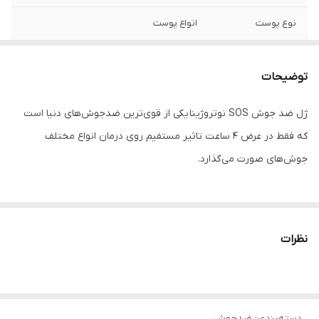
نوع پوست
انواع پوست
کشور مبدا برند
فرانسه
توضیحات
حاوی
سالیسیک اسید
ژل ضد جوش SOS نوتروژینا یکی از قوی‌ترین ضدجوش‌های دنیا است
بافت
ژل
که فقط در عرض ۴ ساعت تاثیر مستفیم روی درمان انواع مختلف
جوش‌های صورت می‌گذارد.
این محصول سریعا منافذ باز پوست را بسته و با خاصیت خشک شدن
سریع به درمان جوش‌های صورت می‌پردازد. ژل ضد جوش نوتروژینا
نظرات
بدون آسیب رساندن به پوست به ایجاد ظاهری شفاف و شاداب در
پوست کمک شایانی می‌کند و همچنین جای جوش ( اسکار ) که معمولا
قرمز رنگ است را درمان می‌کند.
دسته‌بندی
:
ضدجوش