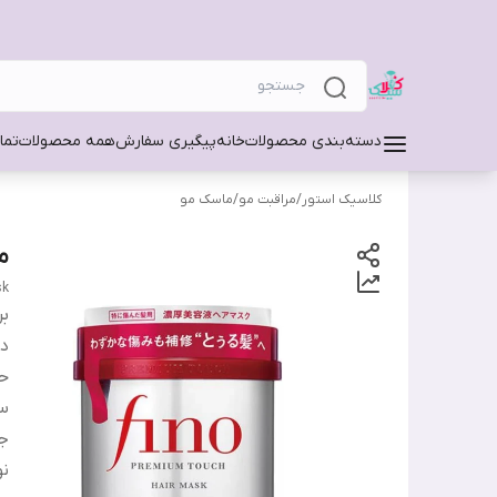
دسته‌بندی محصولات
خانه
پیگیری سفارش
همه محصولات
تما
کلاسیک استور
/
مراقبت مو
/
ماسک مو
م
sk
بر
دس
ح
س
ج
نو