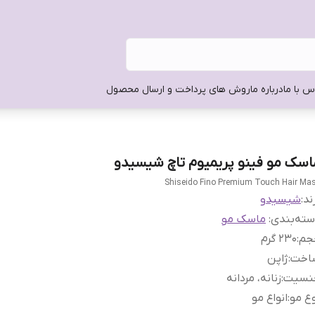
س با ما
درباره ما
روش های پرداخت و ارسال محصول
اسک مو فینو پریمیوم تاچ شیسیدو
Shiseido Fino Premium Touch Hair Ma
ند:
شیسیدو
ته‌بندی
:
ماسک مو
جم
:
230 گرم
اخت
:
ژاپن
نسیت
:
زنانه، مردانه
ع مو
:
انواع مو