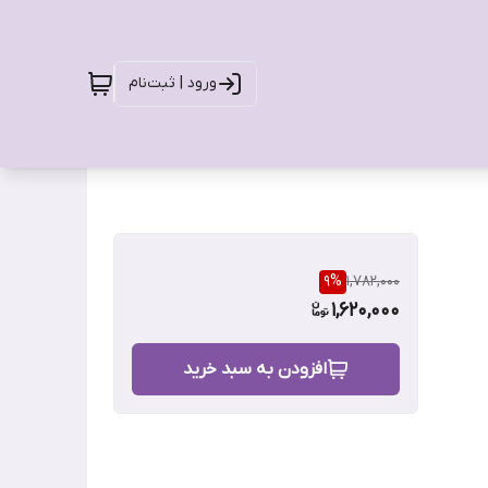
ورود | ثبت‌نام
9
%
1,782,000
1,620,000
افزودن به سبد خرید