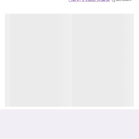
شده است. آسیب ناشی از اشعه ماوراء بنفش و سایر عوامل
استرس زا به حداقل می رسد زیرا مواد تشکیل دهنده خامه برنج
باعث بهبود گردش خون و افزایش سنتز ملانین می شود.
سبوس برنج سرشار از مواد معدنی زیبایی و ویتامین های B و E
است که آن را در کنترل تولید بیش از حد سبوم و هیدراتاسیون
موثر می کند. این همچنین به این معنی است که این کرم برنج
برای انواع پوست های چرب و مستعد آکنه توصیه می شود. این
کرم همراه با تونر و سرم برنج برای استفاده روزانه ایده آل خواهد
بود. پس از پاکسازی، مقدار مناسبی بریزید و در آخرین مرحله
مراقبت از پوست روی صورت بمالید.