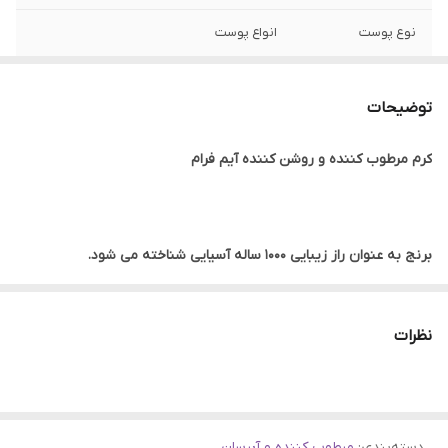
نوع پوست
انواع پوست
ساخت
کره جنوبی
توضیحات
تاریخ انقضا
2026/05
کرم مرطوب کننده و روشن کننده آیم فرام
جنسیت
زنانه، مردانه
اصالت کالا
اصلی
برنج به عنوان راز زیبایی 1000 ساله آسیایی شناخته می شود.
ویژگی
آبرسان، مرطوب کننده، تغذیه کننده، روشن
کننده، تقویت کننده، تسکین دهنده، کنترل
چربی پوست
کرم برنج برای پوست یک انتخاب عاقلانه برای بهبود رنگ پوست
نظرات
است زیرا این کرم حاوی عصاره سبوس برنج غنی از سرامید است.
برای کمک به بهبود رنگ پوست و جلوگیری از آسیب های
خورشیدی، تقطیر شده و به طور ویژه توسط فناوری داخلی درمان
دسته‌بندی
:
مرطوب کننده و آبرسان