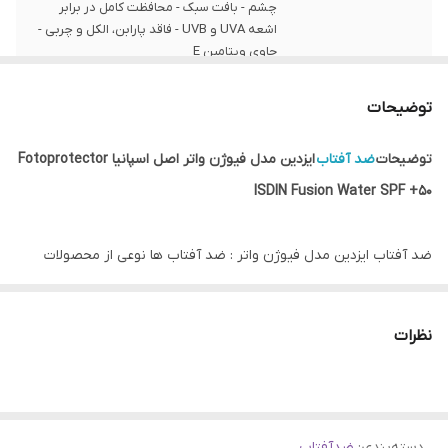
چشم - بافت سبک - محافظت کامل در برابر
اشعه UVA و UVB - فاقد پارابن، الکل و چربی -
حاوی ویتامین E
ساخت
اسپانیا
توضیحات
حجم
50 میل
توضیحات
ضد آفتاب
ایزدین مدل فیوژن واتر اصل اسپانیا Fotoprotector
ISDIN Fusion Water SPF +50
رنگ
بی رنگ
بافت
فیوژن بر پایه آب
ضد آفتاب ایزدین مدل فیوژن واتر : ضد آفتاب ها نوعی از محصولات
مراقبتی می باشند که از پوست در برابر اشعه مضر آفتاب محافظت می
کنند. اهمیت استفاده ازکرم ضد آفتاب زمانی بیشتر مشخص می شود که
نظرات
بدانیم آفتاب، اصلی ترین عامل پیری و چروک پوست است.
بسیاری از لک ها و مشکلات پوستی از قرار گرفتن در مقابل آفتاب، بدون
دسته‌بندی
:
ضدآفتاب
حفاظت ناشی می شود که در دراز مدت احتمال بروز سرطان پوست را