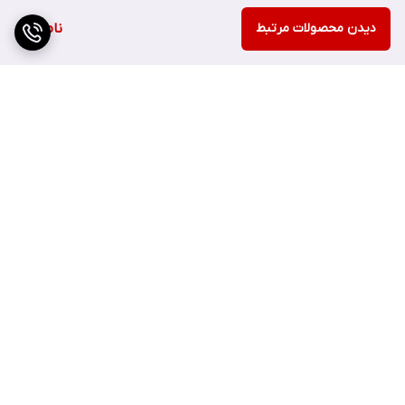
دارای خواص
دیدن محصولات مرتبط
آبرسانی و مرطوب کنندگی
به دلیل داشتن اسید
ناموجود
هیالورونیک
مناسب برای انواع پوست (چرب، خشک، حساس، آتوپیک و …)
مقاوم در برابر تعریق
فاقد رنگ و بدون رد سفیدی
بدون قرمزی، التهاب یا خارش
غیر کومدون زا و بدون ایجاد حساسیت
برگشت به بالا
فاقد پارابن، الکل و چربی (oil free)
بدون ایجاد تحریک و سوزش چشم ها
تست شده توسط متخصصان چشم
جلوگیری از آفتاب سوختگی در فصل بهار
ارسال ویژه
پشتیبانی ۲۴ ساعته
محافظت در برابر اشعه ماوراء بنفش بالا