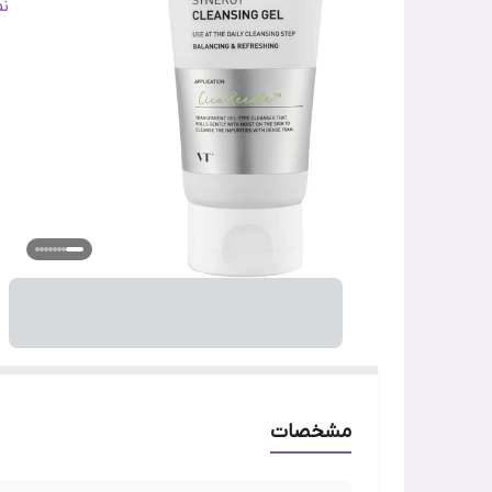
ن
ن
تا
وی
اص
مشخصات