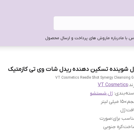
س با ما
درباره ما
روش های پرداخت و ارسال محصول
ل شوینده تسکین دهنده ریدل شات وی تی کازمتیک
VT Cosmetics Reedle Shot Synergy Cleansing G
ند:
VT Cosmetics
ته‌بندی
:
ژل شستشو
جم
:
150 میلی لیتر
افت
:
ژل
اسب برای
:
صورت
اخت
:
کره جنوبی