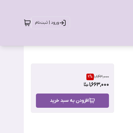
ورود | ثبت‌نام
9
%
1,843,000
1,663,000
افزودن به سبد خرید