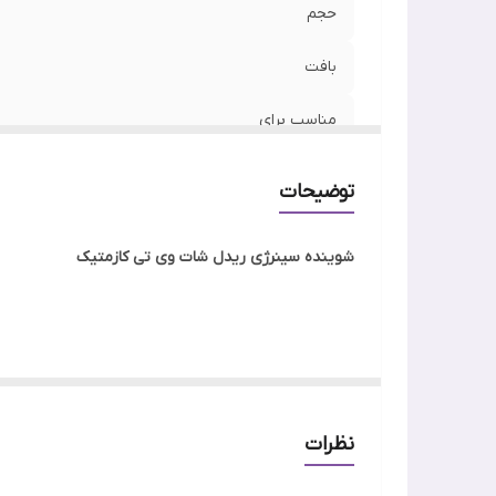
حجم
بافت
مناسب برای
ساخت
توضیحات
نوع پوست
شوینده سینرژی ریدل شات وی تی کازمتیک
تاریخ انقضا
ویژگی
اصالت کالا
سلولهای مرده پوست و آلودگی های پوستی را پاک می کند
نظرات