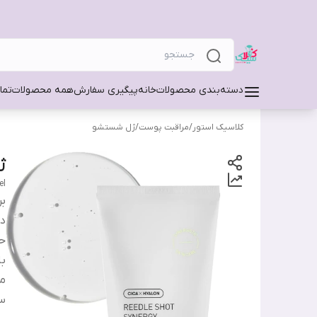
دسته‌بندی محصولات
خانه
پیگیری سفارش
همه محصولات
تما
کلاسیک استور
/
مراقبت پوست
/
ژل شستشو
ژ
el
بر
دس
ح
ب
من
س