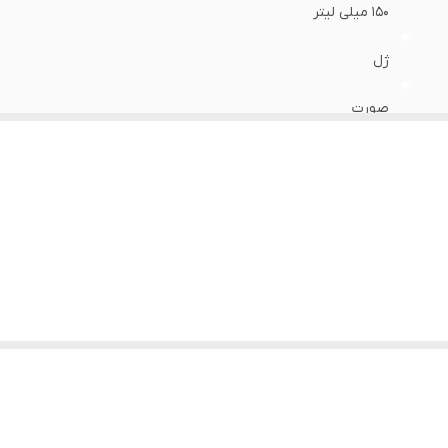
150 میلی لیتر
ژل
صورت
کره جنوبی
انواع پوست
2027
مرطوب کننده، تسکین دهنده، لایه بردار ملایم پوست، ضدالتهاب، آنت
اصلی
.