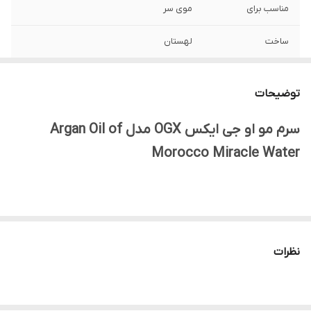
مناسب برای
موی سر
ساخت
لهستان
ویژگی
نرم کننده بسیار قوی، حاوی روغن آرگان
مراکشی، مشاهده نتیجه در 8 ثانیه
توضیحات
سرم مو او جی ایکس OGX مدل Argan Oil of
Morocco Miracle Water
روغن آرگان سبک OGX، یک فرمول فوق سبک که برای تغذیه و مرطوب
کردن فوری موها از ریشه تا نوک طراحی شده است. غنی شده با روغن
نظرات
آرگان مراکشی، این اکسیر مجلل به باز شدن، کاهش وزش مو و بهبود
بافت مو کمک می کند و در عین حال باعث درخشندگی بالا می شود.