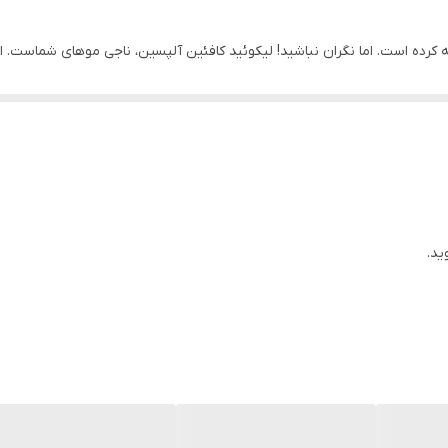
ریزش مو و نازکی مو, ضد شوره
 کرده است. اما نگران نباشید! لیکوئید کافئین آلپسین، ناجی موهای شماست. 
اصلی
رده و از ریزش مو جلوگیری می کند. با استفاده از لیکوئید کافئین آلپسین،
ید.