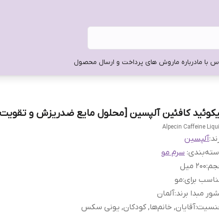
س با ما
درباره ما
روش های پرداخت و ارسال محصول
یکوئید کافئین آلپسین [محلول مایع ضدریزش و تقویت 
Alpecin Caffeine Liqu
ند:
آلپسین
ته‌بندی
:
سرم مو
جم
:
۲۰۰ میل
اسب برای
:
مو
ور مبدا برند
:
آلمان
نسیت
:
آقایان, خانم‌ها, کودکان, یونی سکس