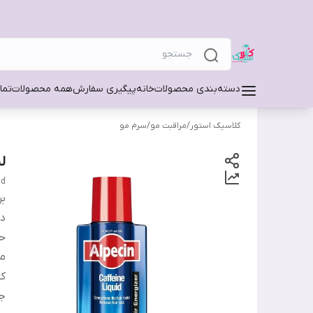
دسته‌بندی محصولات
خانه
پیگیری سفارش
همه محصولات
تما
کلاسیک استور
/
مراقبت مو
/
سرم مو
ل
id
بر
دس
ح
من
کش
ج