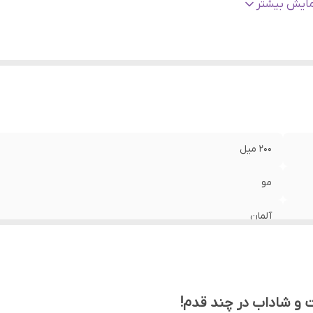
ده سنی
:
بزرگسالان, کودکان, نوجوانان, جوان, میانسال
مایش بیشتر
رکرد
:
ریزش مو و نازکی مو, ضد شوره
الت کالا
:
اصلی
۲۰۰ میل
مو
آلمان
آقایان, خانم‌ها, کودکان, یونی سکس
بزرگسالان, کودکان, نوجوانان, جوان, میانسال
 و شاداب در چند قدم!