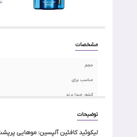
ر
ن
کا
اص
مشخصات
حجم
مناسب برای
کشور مبدا برند
جنسیت
توضیحات
رده سنی
لیکوئید کافئین آلپسین: موهایی پرپشت