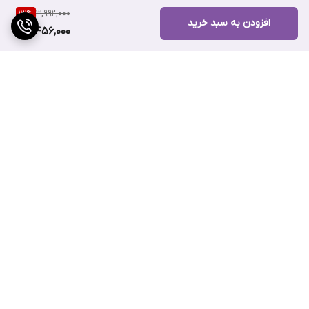
احتمال بروز چین و چروک و افتادگی پوست را کاهش می‌دهد.
3,992,000
13
%
افزودن به سبد خرید
3,456,000
اسیدهای آمینه و پلی ساکاریدهای به کار رفته در ضد آفتاب ضد لک
دپی وایت اس بافت آسیب دیده را احیا و ترمیم کرده و باعث نرمی و
لطافت پوست شما می‌شود. شما عزیزان میتوانید از این کرم بر روی
پوست دکلته، صورت و دست استفاده نمایید. .
برگشت به بالا
ویژگی های کرم ضد آفتاب ضد لک دپی وایت اس
ارسال ویژه
پشتیبانی ۲۴ ساعته
ای سی ام بی رنگ