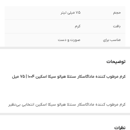
حجم
75 میلی لیتر
بافت
کرم
مناسب برای
صورت و دست
تاریخ انقضا
2027/08
توضیحات
جنسیت
زنانه، مردانه
کرم مرطوب کننده ماداگاسکار سنتلا هیالو سیکا اسکین 1004 | 75 میل
ساخت
کره جنوبی
نوع پوست
انواع پوست بخصوص پوست های خشک،
حساس و آسیب دیده
کرم مرطوب کننده ماداگاسکار سنتلا هیالو سیکا اسکین انتخابی بی‌نظیر
برای افرادی است که به دنبال آبرسانی و مرطوب‌سازی عمیق پوست
اصالت کالا
اصلی
هستند. این کرم با ترکیب ویژه‌ای از هیالورونیک اسید و عصاره گیاه
نظرات
ویژگی
آبرسان، مرطوب کننده، تسکین دهنده، تقویت