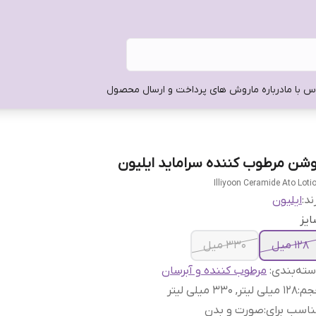
س با ما
درباره ما
روش های پرداخت و ارسال محصول
وشن مرطوب کننده سراماید ایلیون
Illiyoon Ceramide Ato Loti
ند:
ایلیون
یز
128 میل
330 میل
ته‌بندی
:
مرطوب کننده و آبرسان
جم
:
128 میلی لیتر, 330 میلی لیتر
اسب برای
:
صورت و بدن