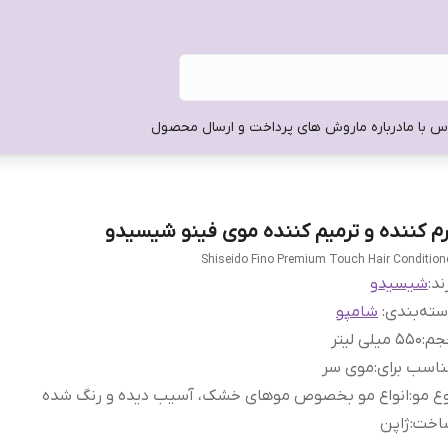
س با ما
درباره ما
روش های پرداخت و ارسال محصول
رم کننده و ترمیم کننده موی فینو شیسیدو
Shiseido Fino Premium Touch Hair Condition
ند:
شیسیدو
ته‌بندی
:
شامپو
جم
:
550 میلی لیتر
اسب برای
:
موی سر
ع مو
:
انواع مو بخصوص موهای خشک، آسیب دیده و رنگ شده
اخت
:
ژاپن