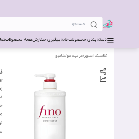
دسته‌بندی محصولات
خانه
پیگیری سفارش
همه محصولات
تما
کلاسیک استور
/
مراقبت مو
/
شامپو
ن
er
بر
دس
ح
من
نو
س