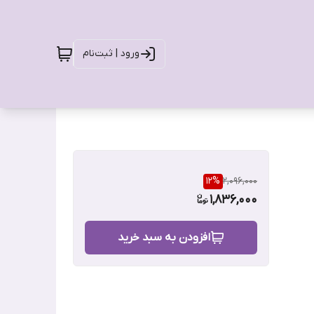
ورود | ثبت‌نام
12
%
2,096,000
1,836,000
افزودن به سبد خرید