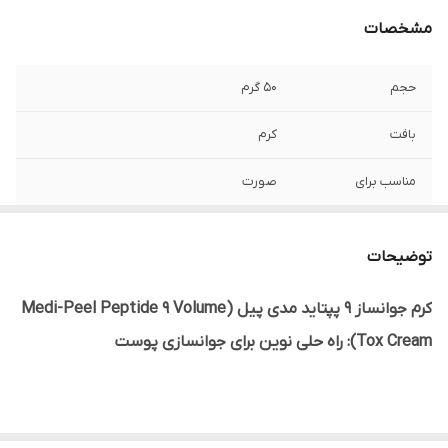
مشخصات
حجم
50 گرم
بافت
کرم
مناسب برای
صورت
نوع پوست
انواع پوست، پوست های خشک، دهیدراته، شل
و افتاده و دارای چین و چروک
توضیحات
ساخت
کره جنوبی
کرم جوانساز 9 پپتاید مدی پیل (Medi-Peel Peptide 9 Volume
Tox Cream): راه حلی نوین برای جوانسازی پوست
اصالت کالا
اصلی
تاریخ انقضا
2027/11
با افزایش سن، پوست ما به تدریج خاصیت ارتجاعی خود را از دست داده
جنسیت
زنانه، مردانه