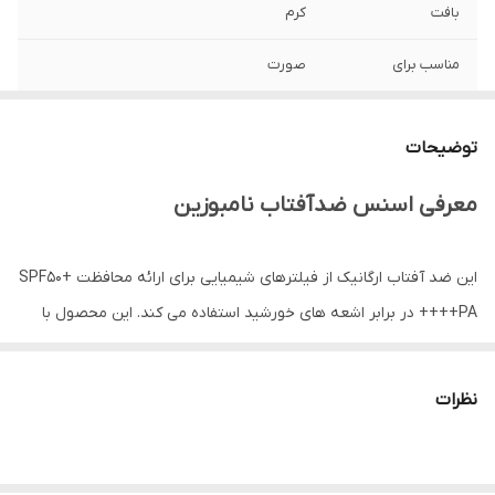
بافت
کرم
مناسب برای
صورت
نوع پوست
انواع پوست بخصوص پوست های چرب و
مستعد جوش و آکنه
توضیحات
ساخت
کره جنوبی
معرفی اسنس ضدآفتاب نامبوزین
تاریخ انقضا
2027/03
این ضد آفتاب ارگانیک از فیلترهای شیمیایی برای ارائه محافظت SPF50+
جنسیت
زنانه، مردانه
PA++++ در برابر اشعه های خورشید استفاده می کند. این محصول با
عصاره های برگ قلب، سیکا و ریشه شیرین بیان برای تسکین پوست
ویژگی
آبرسان، مرطوب کننده قوی پوست، تسکین
دهنده، ضد چروک، آنتی اکسیدان، کنترل سبوم
تحریک شده و مرطوب نگه داشتن پوست غنی شده است.
و چربی پوست، ضدالتهاب و قرمزی، خنک
نظرات
کننده، تقویت کننده سد دفاعی پوست، روشن
کننده
نیاسینامید موجود در فرمول، پوست را با پوششی درخشان می بخشد.
اسانس آفتاب سبک در بافت لوسیون به راحتی جذب پوست می شود تا