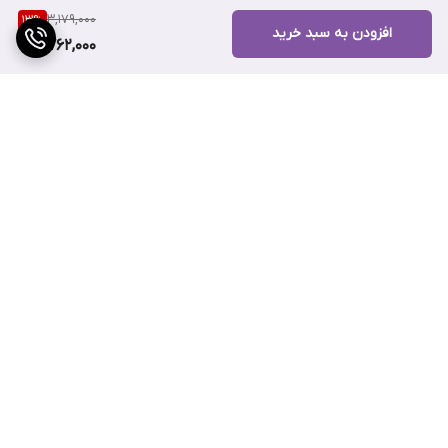
3,179,000
13
%
افزودن به سبد خرید
2,762,000
برگشت به بالا
ارسال ویژه
پشتیبانی ۲۴ ساعته
ویژگی های اسنس ضدآفتاب نامبوزین