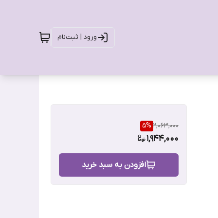
ورود | ثبت‌نام
5
%
2,063,000
1,944,000
افزودن به سبد خرید