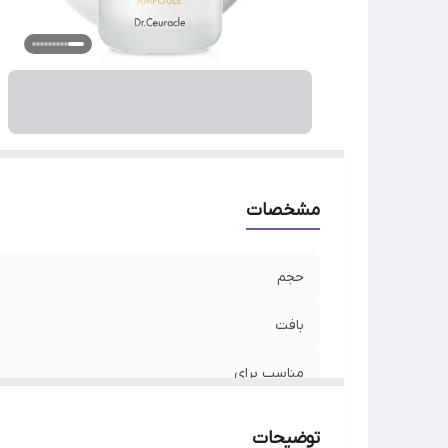
تا
ج
وی
اص
مشخصات
حجم
بافت
مناسب برای
نوع پوست
توضیحات