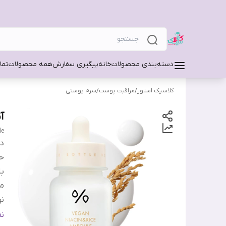
دسته‌بندی محصولات
خانه
پیگیری سفارش
همه محصولات
تما
کلاسیک استور
/
مراقبت پوست
/
سرم پوستی
آ
le
دس
ح
ب
من
ن
س
ن