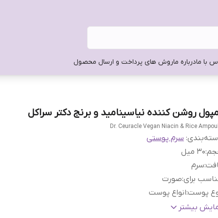
س با ما
درباره ما
روش های پرداخت و ارسال محصول
مپول روشن کننده نیاسینامید و برنج دکتر سراکل
Dr. Ceuracle Vegan Niacin & Rice Ampou
ته‌بندی
:
سرم پوستی
جم
:
30 میل
افت
:
سرم
اسب برای
:
صورت
وع پوست
:
انواع پوست
اخت
:
کره جنوبی
مایش بیشتر