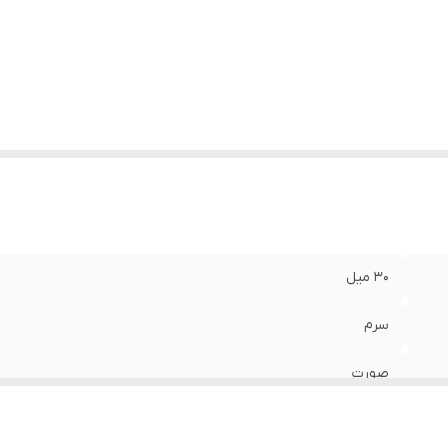
ریخ انقضا
:
2027/11
نسیت
:
زنانه، مردانه
ژگی
:
آبرسان و مرطوب کننده عمقی پوست، روشن کننده، وگان، تسکین
ضدالتهاب، تقویت کننده سد دفاعی و رطوبتی پوست
الت کالا
:
اصلی
30 میل
سرم
صورت
انواع پوست