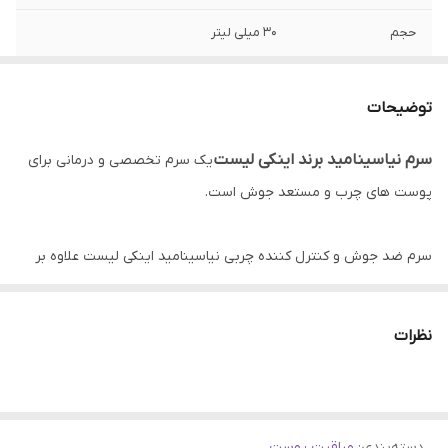
حجم
30 میلی لیتر
ساخت
کانادا
توضیحات
بافت
سرم
سرم نیاسینامید برند اینکی لیست
یک سرم تخصصی و درمانی برای
حاوی
نیاسینامید 10% و هیالورونیک اسید 1%
پوست های چرب و مستعد جوش است.
سرم ضد جوش و کنترل کننده چربی نیاسینامید اینکی لیست علاوه بر
بهبود مشکلات پوست های چرب، باعث شفاف شدن و یکدست شدن
پوست نیز می شود.
نظرات
دسته‌بندی
:
مراقبت پوست