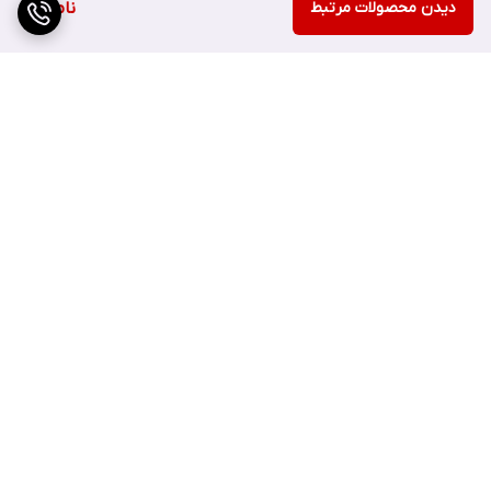
شمار می رود. فاقد 20 نوع ماده ی مضری است که خیلی از محصولات
دیدن محصولات مرتبط
ناموجود
مشابه از آن ها استفاده می کنند.
ساخت کره جنوبی بوده و با انتخاب آن به طور مستقیم از کره خرید می
کنید.
برگشت به بالا
• معجزه درمان آکنه و جوش صورت در 30 روز
• حاوی عصاره درخت چای ppm 10/000 واقعی
• حاوی تروسیکا 150/000 ppm
• ضد جوش و کنترل کننده ترشح چربی اضافی پوست
ارسال ویژه
پشتیبانی ۲۴ ساعته
• فاقد 20 نوع ماده ی مضر
• روشن کننده و شفاف کننده پوست