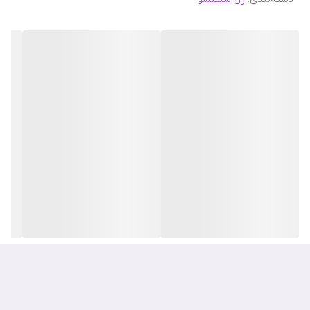
نه تنها پوست را تمیز می کنند بلکه در آن واحد آن را به بهترین شکل
تغذیه می کنند و برخلاف بسیاری از صابون ها که پوست را چروک می
کنند از چین و چروک جلوگیری می کند و موجب برطرف شدن خطوط ریز و
درمان چروک های پنجه کلاغی می شود.