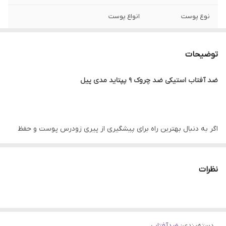
نوع پوست
انواع پوست
ساخت
کره جنوبی
توضیحات
تاریخ انقضا
2027
ضد آفتاب استیکی ضد چروک 9 پپتاید مدی پیل
جنسیت
زنانه، مردانه
ویژگی
ضد چروک و جوانساز پوست، آبرسان و مرطوب
کننده عمقی پوست، حجیم کننده، افزایش
اگر به دنبال بهترین راه برای پیشگیری از پیری زودرس پوست و حفظ
خاصیت ارتجاعی پوست
سلامت و درخشندگی آن هستید،
اولین و مهم‌ترین قدم
استفاده از یک
اصالت کالا
اصلی
ضدآفتاب مناسب است. قرارگیری طولانی‌مدت در معرض اشعه‌های مضر
نظرات
خورشید (UVA و UVB) نه تنها باعث ایجاد چین‌وچروک و لک‌های پوستی
می‌شود، بلکه به مرور زمان می‌تواند آسیب‌های جبران‌ناپذیری به بافت
پوست وارد کند.
دسته‌بندی
:
ضدآفتاب