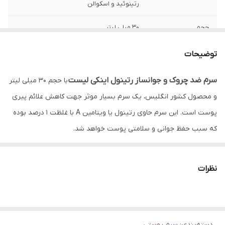
رتینوئید و اسکوالن
حجم
30 میلی لیتر
کشور مبدا برند
انگلیس
توضیحات
خواص اصلی
افزایش کلاژن سازی و بازسازی کننده پوست
سرم ضد چروک و جوانساز رتینول اینکی لیست
با حجم 30 میلی لیتر
و محصول کشور انگلیس، یک سرم بسیار موثر جهت کاهش علائم پیری
بافت
سرم
پوست است. این سرم حاوی رتینول یا ویتامین A با غلظت 1 درصد بوده
که سبب حفظ جوانی و سلامتی پوست خواهد شد.
سرم ضد چروک و جوانساز رتینول The Inkey List
میزان کلاژن سازی
نظرات
پوست را افزایش داده و به بازسازی سلول های پوستی کمک می‌کند. این
سرم همچنین پوست را رطوبت رسانی کرده و خطوط ریز و چین و چروک
های صورت را به حداقل می رساند.
دسته‌بندی
:
سرم پوستی