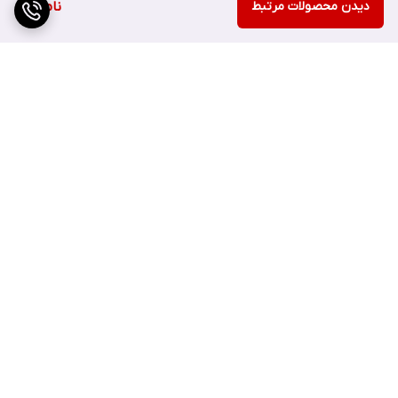
دیدن محصولات مرتبط
ناموجود
✔ لایه بردای عالی پوست
✔ بدوت تست حیوانی
✔ فاقد ترکیبات مضر همچون پارابن، گلوتن و غیره
برگشت به بالا
نحوه استفاده از سالیسیلیک اسید اوردینری
اگر قبلاً تجربه استفاده از لایه بردارها را نداشته‌اید، بهتر است برای مدتی
فقط روزانه یکبار در شب از این سرم روی پوست تمیز و خشک استفاده
کنید.
ارسال ویژه
پشتیبانی ۲۴ ساعته
اما در حالت عادی شما می‌توانید یکبار صبح و یکبار شب از این سرم
استفاده کنید.