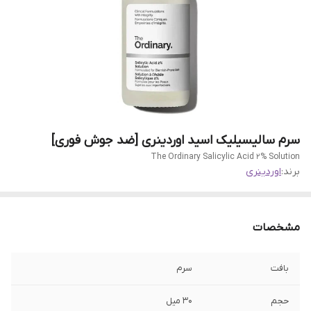
سرم سالیسیلیک اسید اوردینری [ضد جوش فوری]
The Ordinary Salicylic Acid 2% Solution
برند:
اوردینری
مشخصات
بافت
سرم
حجم
30 میل