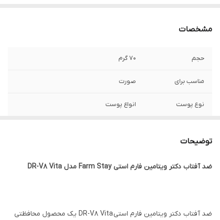
مشخصات
حجم
70 گرم
مناسب برای
صورت
نوع پوست
انواع پوست
ساخت
کره جنوبی
توضیحات
تاریخ انقضا
2027/03
ضد آفتاب دکتر ویتامین فارم استی Farm Stay مدل DR-V8 Vita
جنسیت
زنانه، مردانه
ویژگی
حاوی ویتامین های E و C، دارای بافت سبک و
جذب سریع، روشن کننده پوست
ضد آفتاب دکتر ویتامین فارم استی DR-V8 Vita یک محصول محافظتی