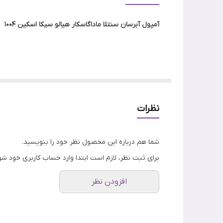
تاریخ انقضا
آمپول آبرسان سنتلا ماداگاسکار هیالو سیکا اسکین 1004
جنسیت
ویژگی
این سرم قدرتمند با ترکیبی بی‌نظیر از سنتلا آسیاتیکا و
خشک و حساس به پوستی شاداب، مستحکم و قوی تبدیل می
اصالت کالا
و شفافیت آن را دوچندان می‌کند. بافت سبک و زودجذب 
نظرات
شما هم درباره این محصول نظر خود را بنویسید.
این سرم با بهره‌گیری از قدرت ترکیبی سنتلا آسیاتیکا 
برای ثبت نظر، لازم است ابتدا وارد حساب کاربری خود شو
نیز با تنظیم چربی پوست و کاهش التهاب، به بهبود ظا
افزودن نظر
و چروک و بهبود بافت پوست خواهید بود. بافت سبک و ز