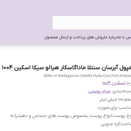
س با ما
درباره ما
روش های پرداخت و ارسال محصول
مپول آبرسان سنتلا ماداگاسکار هیالو سیکا اسکین 1004
SKIN1004 Madagascar Centella Hyalu-Cica First Ampou
ند:
اسکین 1004
ته‌بندی
:
سرم پوستی
جم
:
100 میلی لیتر
اسب برای
:
صورت
وع پوست
:
انواع پوست بخصوص پوست های حساس و دهیدراته
اخت
:
کره جنوبی