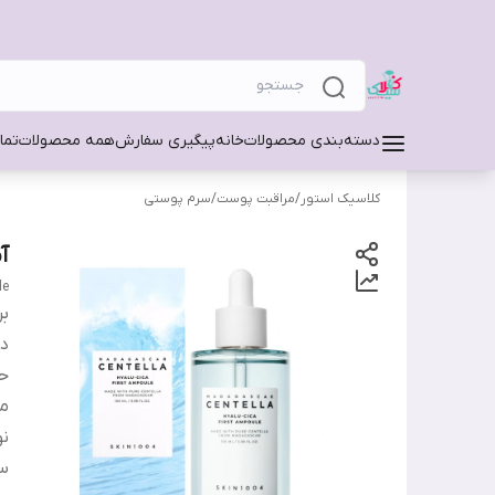
دسته‌بندی محصولات
خانه
پیگیری سفارش
همه محصولات
تما
کلاسیک استور
/
مراقبت پوست
/
سرم پوستی
آ
le
بر
دس
ح
من
ن
س