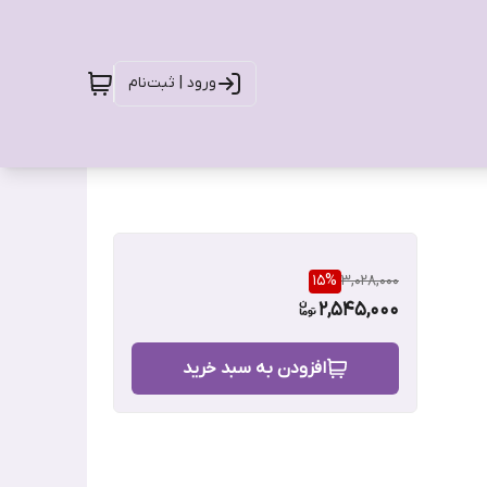
ورود | ثبت‌نام
15
%
3,028,000
2,545,000
افزودن به سبد خرید