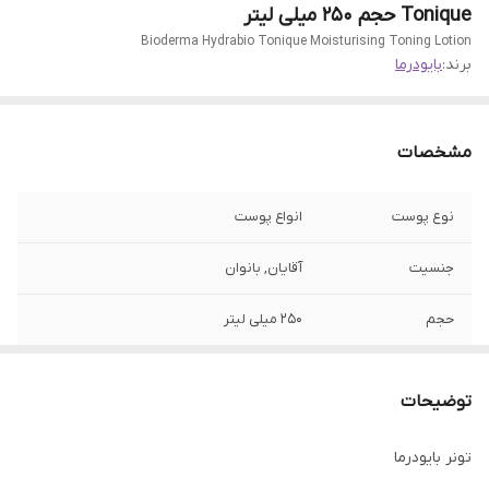
Tonique حجم 250 میلی لیتر
Bioderma Hydrabio Tonique Moisturising Toning Lotion
برند:
بایودرما
مشخصات
نوع پوست
انواع پوست
جنسیت
آقایان, بانوان
حجم
250 میلی لیتر
ساخت
فرانسه
توضیحات
تاریخ انقضا
2027/11
تونر بایودرما
اصالت کالا
اصلی