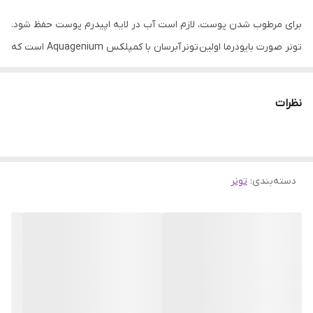
برای مرطوب شدن پوست، لازم است آب در لایه اپیدرم پوست حفظ شود.
تونر صورت بایودرما اولین تونر آبرسان با کمپلکس Aquagenium است که
مخصوص انواع پوست دهیدراته و حساس ایده آل می باشد.
نظرات
یکی از پرفروش ترین محصولات برند بایودرما تونر آبرسان بایودرما است.
دسته‌بندی
:
تونر