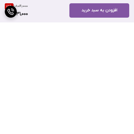
1,804,000
15
%
از این محصول باید داخل حمام و بعد از اینکه موها را شامپو زدید
افزودن به سبد خرید
1,531,000
استفاده کنید. مقداری از محصول را به ساقه و نوک موها زده و بعد از
چند دقیقه با آب ولرم آبکشی کنید. برای نتیجه بهتر می‌توانید آن را به
همراه شامپو مکمل آن استفاده نمایید.
برند کانتو
محصولاتی بی نظیر که
حاوی ترکیبات گیاهی مانند شی باتر و آووکادو هستند تولید و عرضه
می‌نماید. این محصولات به صورت تخصصی برای موهای فر و مجعد
فرموله می‌شوند.
برگشت به بالا
ارسال ویژه
پشتیبانی ۲۴ ساعته