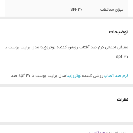
میزان محافظت
SPF 30
حجم
50 میلی لیتر
توضیحات
معرفی اجمالی کرم ضد آفتاب روشن کننده نوتروژینا مدل برایت بوست با
spf 30
کرم ضد آفتاب
روشن کننده
نوتروژینا
مدل برایت بوست با spf 30 ضد
آفتابی با ویژگی های منحصر به فرد است. در واقع کرم ضد آفتاب برایت
بوست
نوتروژینا
کرم ضد آفتابی است که علاوه بر محافظت از پوست در
نظرات
برابر اشعه های UVA و UVB، باعث می شود، پوستتان ظاهر زیباتر و
جذاب تری داشته باشد. شما با هر نوع پوستی می توانید از از کرم ضد
آفتاب نوتروژینا مدل برایت بوست، استفاده فرمایید.
دسته‌بندی
:
ضدآفتاب