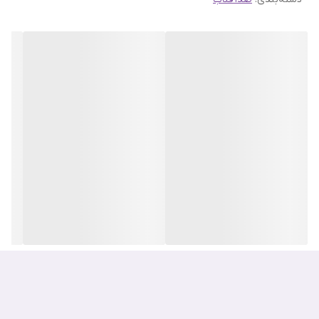
مهم ترین ویژگی های ضد آفتاب برایت نوتروژینا
محافظت از پوست در برابر اشعه های UVA و UVB
کاهش دهنده لکه های تیره پوست و ایجاد پوستی با رنگ روشن تر
محافظت از پوست در برابر عوامل محیطی مخرب
ایجاد ظاهری سالم و جذاب برای پوست
محافظت از پوست در برابر علائم پیری پوست
از بین برنده خشکی پوست با تامین آب و رطوبت مورد نیاز سلول های
پوست
احیا کننده دوباره پوست