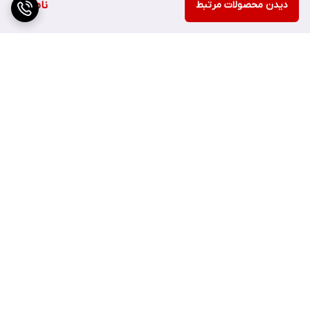
دیدن محصولات مرتبط
ناموجود
نحوه استفاده از کرم ضد آفتاب روشن کننده نوتروژینا مدل برایت بوست
برگشت به بالا
با spf 30
کمی از این محصول را بر روی نوک انگشتانتان بزنید و سپس آن را به
طور مساوی در تمام سطح پوست صورت و گردنتان پخش کنید. کمی
ماساژ دهید تا به خوبی جذب شود.
ارسال ویژه
پشتیبانی ۲۴ ساعته