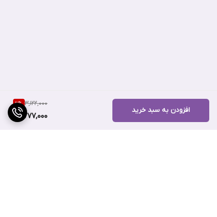
3,122,000
11
%
افزودن به سبد خرید
2,777,000
برگشت به بالا