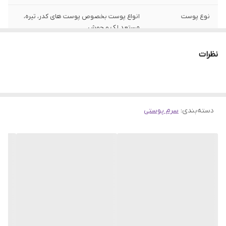
نوع پوست
انواع پوست بخصوص پوست های کدر، تیره،
مستعد لک و جوش
ساخت
کره جنوبی
نظرات
جنسیت
زنانه، مردانه
اصالت کالا
اصلی
دسته‌بندی
:
سرم پوستی
تاریخ انقضا
2027/07
ویژگی
آبرسان و مرطوب کننده، ضد لک و تیرگی، روشن
کننده، تسکین دهنده، ضد چروک، آنتی
اکسیدان قوی