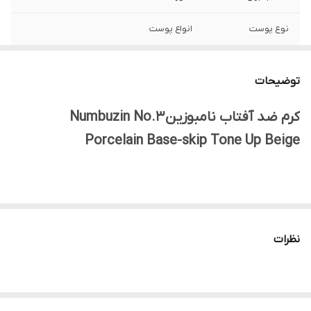
نوع پوست
انواع پوست
ساخت
کره جنوبی
توضیحات
جنسیت
زنانه، مردانه
کرم ضد آفتاب نامبوزین Numbuzin No.3
تاریخ انقضا
2027/11
Porcelain Base-skip Tone Up Beige
اصالت کالا
اصلی
کرم ضد آفتاب نامبوزین Numbuzin No.3 Porcelain Base-skip Tone
Up Beige
یک کرم چندکاره و نوآورانه از
برند محبوب کره‌ای نامبوزین
نظرات
(Numbuzin)
است. این محصول با هدف اصلی
یکنواخت کردن رنگ
پوست، روشن‌کنندگی و ایجاد پوشش طبیعی
، به عنوان جایگزینی برای
کرم پودر طراحی شده است.