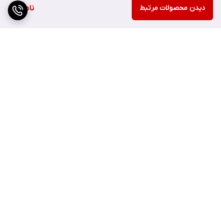
روزهایی که نمی‌خواهید از کرم پودر سنگین استفاده کنید، به یک
دیدن محصولات مرتبط
ناموجود
ظاهر صاف و بی‌نقص برسید. همچنین به عنوان یک پرایمر، به صاف
شدن منافذ و ماندگاری آرایش کمک می‌کند.
محافظت و مراقبت از پوست:
این کرم حاوی ترکیبات تسکین‌دهنده و
آبرسان است و در عین حال، محافظت بالایی در برابر آفتاب ارائه
می‌دهد. این محصول از فیلترهای فیزیکی ضد آفتاب استفاده می‌کند.
برگشت به بالا
ارسال ویژه
پشتیبانی ۲۴ ساعته