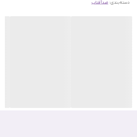
دسته‌بندی
:
ضدآفتاب
نام “Porcelain” (پرسلن) به نتیجه نهایی کار، یعنی پوستی صاف و
بی‌عیب و نقص اشاره دارد و “Base-skip” به شما اجازه می‌دهد تا مراحل
آرایش پایه را ساده‌تر کنید. این محصول یک ضد آفتاب فیزیکی است که
همزمان به عنوان یک پرایمر نیز عمل می‌کند.