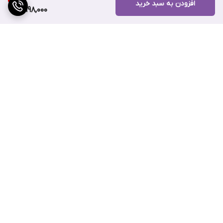
افزودن به سبد خرید
بافت سبک، زودجذب و بدون ایجاد سفیدک
1,998,000
کمک به کاهش قرمزی و التهابات پوستی
قابل استفاده به‌عنوان پایه آرایش
مناسب انواع پوست، به‌ویژه پوست‌های حساس و مستعد جوش
بدون پارابن، الکل و چربی سنگین
برگشت به بالا
ارسال ویژه
پشتیبانی ۲۴ ساعته