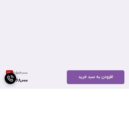
محافظت از پوست در برابر اشعه های UVA و UVB
دارای +SPF50 و ++++PA
بهبود لک های تیره پوستی و جای جوش
جلوگیری از ایجاد لک های جدید
روشن کننده پوست
آبرسان و مرطوب کننده
افزایش نرمی و استحکام پوست
بافت سبک و جذب سریع
2,506,000
9
%
بدون ایجاد رد سفیدی و اثر سنگینی
افزودن به سبد خرید
2,268,000