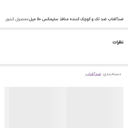
ویژگی
آبرسان, جمع کننده منافد, روشن کننده, ضد لک,
محافظت کننده
ضدآفتاب ضد لک و کوچک کننده منافذ سلیمکس 50 میل
محصول کشور
کره جنوبی، یک ضد آفتاب شیمیایی با اثر محافظتی بسیار بالا در برابر
اصالت کالا
اصلی
اشعه‌های UVA و UVB می باشد. این محصول برای حفاظت از پوست در
نظرات
برابر آسیب ‌های ناشی از نور خورشید طراحی شده است اما دارای ویژگی
‌های دیگری از جمله بهبود و روشن شدن پوست، کاهش لک‌ های تیره،
جای جوش و هیدراته نگه داشتن پوست می باشد.
دسته‌بندی
:
ضدآفتاب
فرمولاسیون این کرم شامل ترکیبات قدرتمندی مانند ترانگزامیک اسید،
نیاسینامید و پانتنول است که در کاهش تولید ملانین و ایجاد لک های
جدید پوستی موثر هستند. همچنین این کرم حاوی اسانس مرطوب
کننده بوده که با آبرسانی عمیق به پوست، نرمی و استحکام آن را حفظ
می کند.