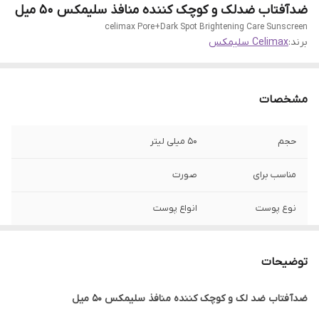
ضدآفتاب ضدلک و کوچک کننده منافذ سلیمکس 50 میل
celimax Pore+Dark Spot Brightening Care Sunscreen
برند:
Celimax سلیمکس
مشخصات
حجم
50 میلی لیتر
مناسب برای
صورت
نوع پوست
انواع پوست
ساخت
کره جنوبی
توضیحات
تاریخ انقضا
2027/10
ضدآفتاب ضد لک و کوچک کننده منافذ سلیمکس 50 میل
جنسیت
آقایان, خانم‌ها