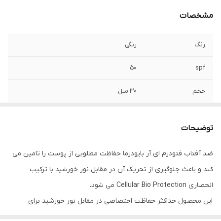
مشخصات
رنگ
رنگی
50
spf
حجم
30 میل
قابل استفاده برای
آقایان , خانم ها
توضیحات
انقضا
2025
ضد آفتاب فتودرم ای آر بایودرما حفاظت مطلوبی از پوست را تامین می
تایپ پوستی
پوست های حساس و مستعد قرمزی
کند و باعث جلوگیری از تحریک آن در مقابل نور خورشید با ترکیب
ساخت
فرانسه
انحصاری Cellular Bio Protection می شود.
این محصول حداکثر حفاظت اختصاصی در مقابل نور خورشید برای
پوست های حساس و قرمز را دارد و تحمل ‌پذیری و حفاظت مطلوبی برای