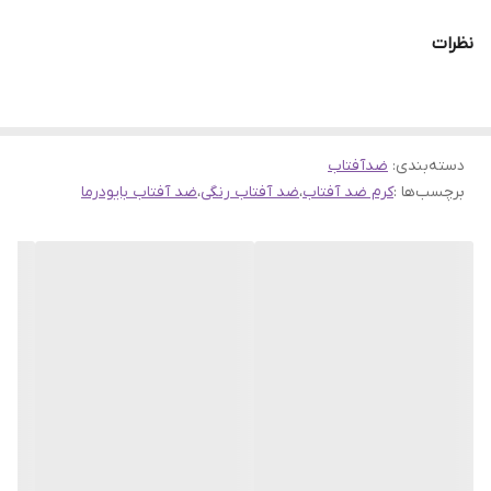
پوست ایجاد می‌ کند.
نظرات
به واسطه ترکیب انحصاری Cellular Bio Protection و بیشترین اثر ضد
UVB (فیلترهای فیزیکی ) به همراه قوی ‌ترین فیلتر UVA ( فیلترهای
شیمیایی ) که هرکدام به تنهایی پوست را از اشعه های مورد نظر
دسته‌بندی
:
محافظت می ‌کنند.
ضدآفتاب
برچسب‌ها :
کرم ضد آفتاب
،
ضد آفتاب رنگی
،
ضد آفتاب بایودرما
این فیلترها باعث میشود که این ضدآفتاب، شما را کاملا در مقابل آفتاب
سوختگی و پیری زودرس ایمن نگه دارد.
ضد آفتاب فتودرم ای آر +SPF50 رنگی بایودرما مستقیما از سلول های
پوست در مقابل آفتاب حفاظت می ‌کند.
همچنین حاوی رنگدانه های هوشمند می باشد که پس از پخش کردن،
به رنگ پوست در می آید.
در نتیجه نوآوری بایودرما و تحقیقات در مورد سرخی پوست، این ضد
آفتاب به واسطه ترکیب انحصاری Rosactive بسیار موثر و قدرتمند در
مقابل قرمزی عمل می‌کند و حالت سرخی و حساسیت پوستی را برطرف می