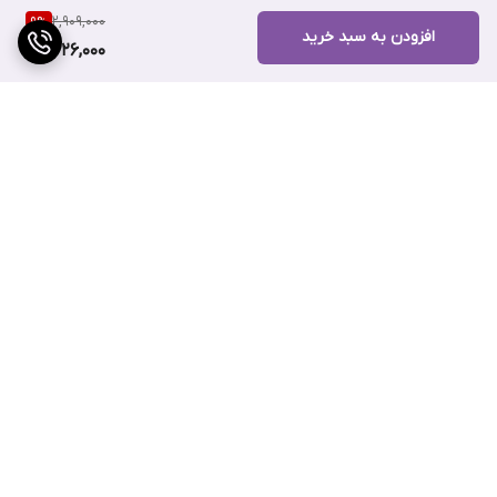
2,909,000
9
%
افزایش خاصیت ارتجاعی و انعطاف پوست
افزودن به سبد خرید
2,626,000
حفظ رطوبت پوست
دارای خواص آنتی اکسیدانی
بافت غنی و کرمی
مناسب برای انواع پوست به ویژه پوست های حساس، دارای سد
دفاعی ضعیف و آسیب دیده
بدون تست حیوانی
برگشت به بالا
ارسال ویژه
پشتیبانی ۲۴ ساعته