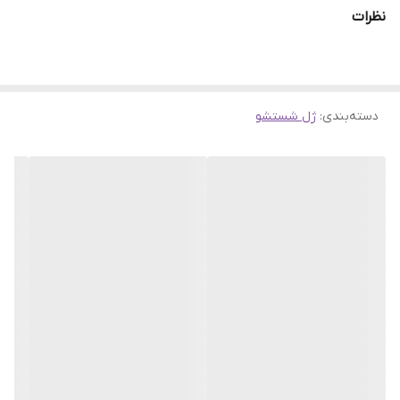
یک شوینده ایده آل برای پوست های مختلط است که چربی های اضافی
نظرات
پوست را تنظیم کرده و باعث خشکی پوست نیز نمی‌شود همچنین پوست
های چرب و مستعد لک را تحریک نکرده و موجب قرمزی آن ها نمی‌شود.
دسته‌بندی
:
ژل شستشو
ویژگی های ژل شستشو صورت:
پاک کنندگی عمقی
بدون ایجاد حس خشکی
آبرسان و رطوبت رسان
عدم تحریک، التهاب و قرمزی
حاوی عصاره جلبک
آنتی اکسیدان