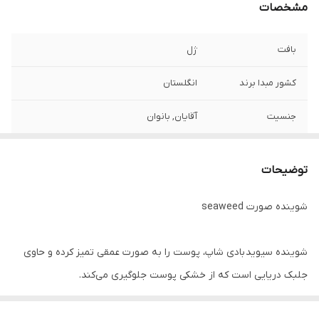
مشخصات
بافت
ژل
کشور مبدا برند
انگلستان
جنسیت
آقایان, بانوان
نوع پوست
چرب, مختلط
توضیحات
حجم
125 میلی لیتر
شوینده صورت seaweed
شوینده سیوید بادی شاپ، پوست را به صورت عمقی تمیز کرده و حاوی
جلبک دریایی است که از خشکی پوست جلوگیری می‌کند.