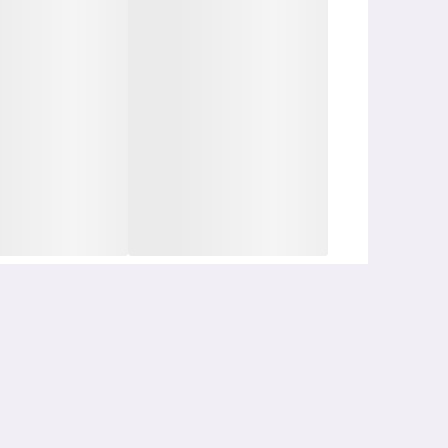
شده و حس سنگینی روی پوست ایجاد نمی‌کند، به همین دل
روشنایی و یکنواختی رنگ پوست و کاهش لک‌های تیره کم
شفافیت و طراوت آن شود.