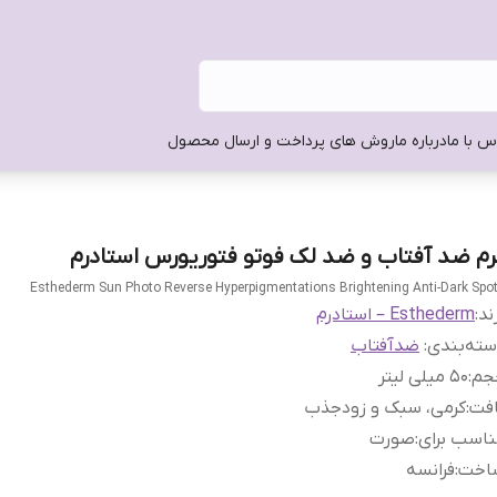
س با ما
درباره ما
روش های پرداخت و ارسال محصول
رم ضد آفتاب و ضد لک فوتو فتوریورس استادرم
Esthederm Sun Photo Reverse Hyperpigmentations Brightening Anti-Dark Spo
ند:
Esthederm – استادرم
ته‌بندی
:
ضدآفتاب
جم
:
50 میلی لیتر
افت
:
کرمی، سبک و زودجذب
اسب برای
:
صورت
اخت
:
فرانسه