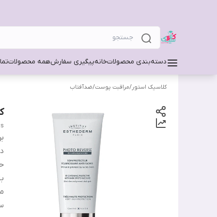
دسته‌بندی محصولات
خانه
پیگیری سفارش
همه محصولات
تما
کلاسیک استور
/
مراقبت پوست
/
ضدآفتاب
ک
ts
بر
دس
ح
ب
من
س