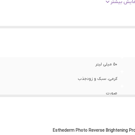
نسیت
:
زنانه، مردانه
مایش بیشتر
ژگی
:
ضدلک و روشن کننده، محافظت کننده بسیار قوی، ضد پیری و جوا
یکدست کننده و روشن کننده پوست
الت کالا
:
اورجینال با تضمین اصالت
یزان محافظت
:
UVA/UVB SPF50+
وع پوست
:
انواع پوست به‌ویژه پوست‌های لک‌دار
50 میلی لیتر
کرمی، سبک و زودجذب
صورت
فرانسه
زنانه، مردانه