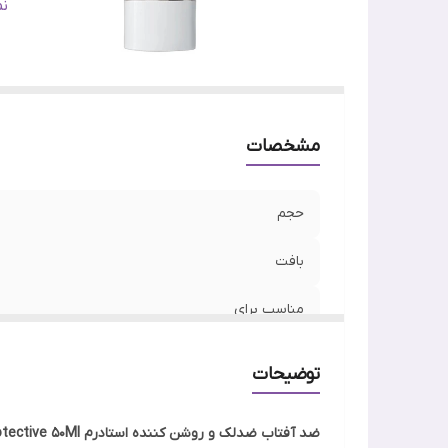
ج
ن
وی
اص
م
ن
مشخصات
حجم
بافت
مناسب برای
ساخت
توضیحات
جنسیت
ضد آفتاب ضدلک و روشن کننده استادرم Esthederm Photo Reverse Brightening Protective 50Ml