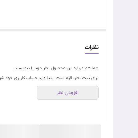
ویژگی
اصالت کالا
میزان محافظت
و علاوه بر محافظت از پوست در برابر آفتاب، به کاهش 
ضد آفتابی، خاصیت ضد لک و روشن‌کنندگی نیز دارد و بر
نوع پوست
نظرات
شما هم درباره این محصول نظر خود را بنویسید.
برای ثبت نظر، لازم است ابتدا وارد حساب کاربری خود شو
مشکلاتی چون کک‌ومک و آفتاب‌سوختگی جلوگیری می‌کند. 
افزودن نظر
سطح پوست می‌شود، فرمولی منحصر به فرد ارائه داده اس
فرمول ضد آفتاب فلوییدی استادرم مدل فتوریورس برا