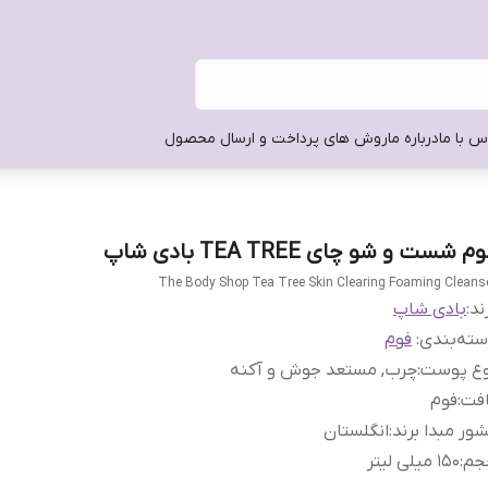
س با ما
درباره ما
روش های پرداخت و ارسال محصول
م شست و شو چای TEA TREE بادی شاپ
The Body Shop Tea Tree Skin Clearing Foaming Cleans
ند:
بادی شاپ
ته‌بندی
:
فوم
وع پوست
:
چرب, مستعد جوش و آکنه
افت
:
فوم
ور مبدا برند
:
انگلستان
جم
:
150 میلی لیتر