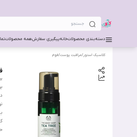
دسته‌بندی محصولات
خانه
پیگیری سفارش
همه محصولات
تما
کلاسیک استور
/
مراقبت پوست
/
فوم
فو
er
بر
دس
ن
ب
کش
ح