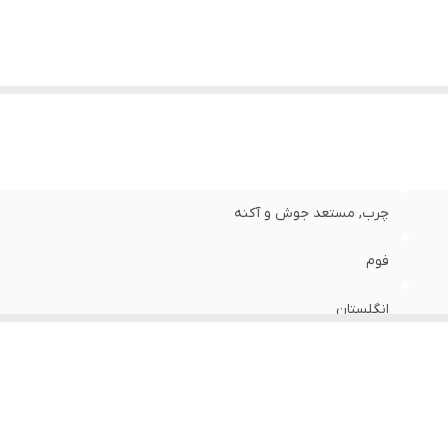
چرب, مستعد جوش و آکنه
فوم
انگلستان
150 میلی لیتر