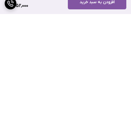
افزودن به سبد خرید
2,052,000
ویژگی های مهم کرم آبرسان آکوا مرین دکتر آلتیا
برگشت به بالا
آبرسانی عمقی و ماندگار:
فرمول این کرم با ترکیب آب بامبو و
هیالورونیک اسید، رطوبت را در لایه‌های مختلف پوست نفوذ می‌دهد
و برای مدت طولانی حفظ می‌کند. این ویژگی باعث می‌شود پوست در
ارسال ویژه
پشتیبانی ۲۴ ساعته
تمام طول روز نرم، مرطوب و شاداب بماند.
غنی از عصاره‌های دریایی:
ترکیبات دریایی موجود در آن، شامل جلبک‌ها