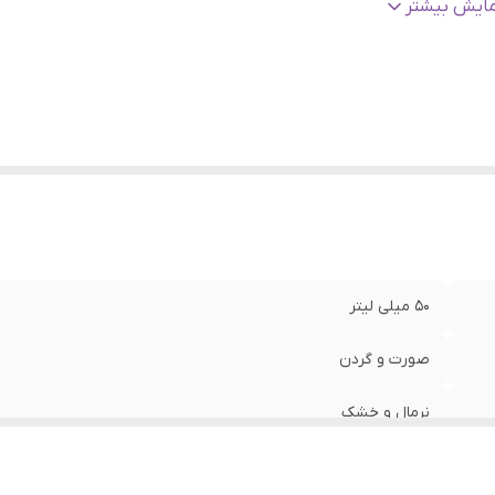
ژگی
:
بافت سبک، مات کننده پوست، جذب سریع، جلوگیری از خشکی 
مایش بیشتر
الت کالا
:
اورجینال با تضمین اصالت
نسیت
:
زنانه، مردانه
اخت
:
ایران
50 میلی لیتر
صورت و گردن
نرمال و خشک
1406/05