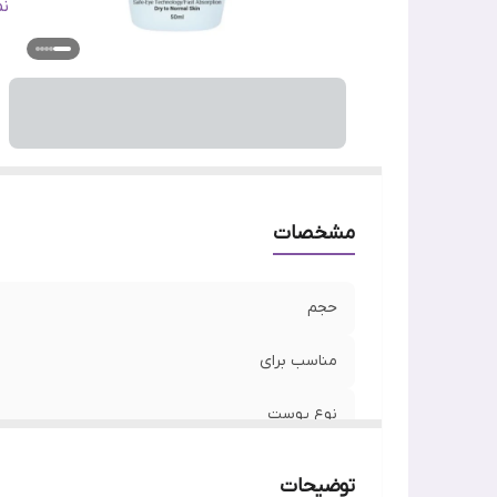
وی
ن
اص
ج
س
مشخصات
حجم
مناسب برای
نوع پوست
تاریخ انقضا
توضیحات