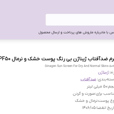
س با ما
درباره ما
روش های پرداخت و ارسال محصول
رم ضدآفتاب ژیناژن بی رنگ پوست خشک و نرمال SPF50
Ginagen Sun Screen For Dry And Normal Skins 50
ند:
ژیناژن
ته‌بندی
:
ضدآفتاب
جم
:
50 میلی لیتر
اسب برای
:
صورت و گردن
وع پوست
:
نرمال و خشک
ریخ انقضا
:
1406/05