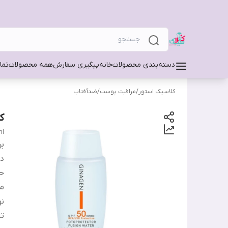
دسته‌بندی محصولات
خانه
پیگیری سفارش
همه محصولات
تما
کلاسیک استور
/
مراقبت پوست
/
ضدآفتاب
ک
ml
بر
دس
ح
من
ن
تا